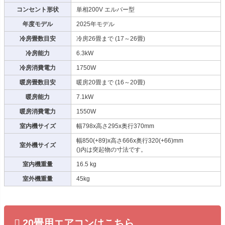
コンセント形状
単相200V エルバー型
年度モデル
2025年モデル
冷房畳数目安
冷房26畳まで (17～26畳)
冷房能力
6.3kW
冷房消費電力
1750W
暖房畳数目安
暖房20畳まで (16～20畳)
暖房能力
7.1kW
暖房消費電力
1550W
室内機サイズ
幅798x高さ295x奥行370mm
幅850(+89)x高さ666x奥行320(+66)mm
室外機サイズ
()内は突起物の寸法です。
室内機重量
16.5 kg
室外機重量
45kg
20畳用エアコンはこちら