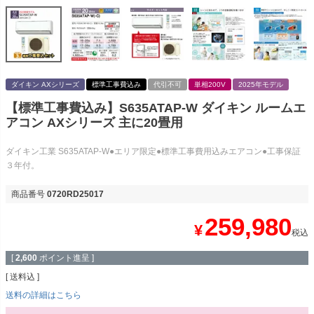
ダイキン AXシリーズ
標準工事費込み
代引不可
単相200V
2025年モデル
【標準工事費込み】S635ATAP-W ダイキン ルームエ
アコン AXシリーズ 主に20畳用
ダイキン工業 S635ATAP-W●エリア限定●標準工事費用込みエアコン●工事保証
３年付。
商品番号
0720RD25017
259,980
¥
税込
[
2,600
ポイント進呈 ]
送料込
送料の詳細はこちら