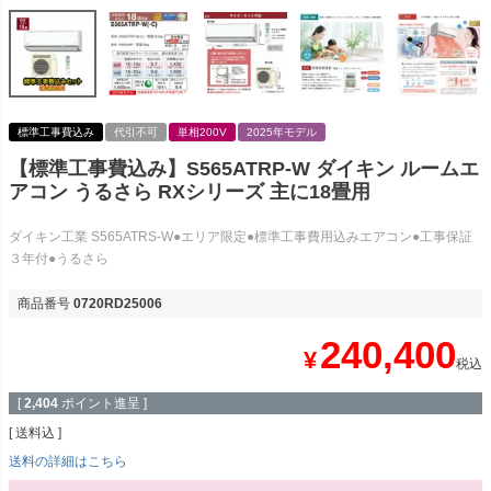
標準工事費込み
代引不可
単相200V
2025年モデル
【標準工事費込み】S565ATRP-W ダイキン ルームエ
アコン うるさら RXシリーズ 主に18畳用
ダイキン工業 S565ATRS-W●エリア限定●標準工事費用込みエアコン●工事保証
３年付●うるさら
商品番号
0720RD25006
240,400
¥
税込
[
2,404
ポイント進呈 ]
送料込
送料の詳細はこちら