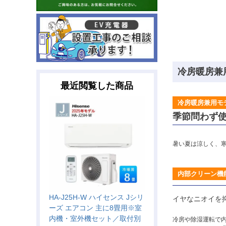
冷房暖房兼
最近閲覧した商品
冷房暖房兼用モ
季節問わず
暑い夏は涼しく、寒
内部クリーン機
HA-J25H-W ハイセンス Jシリ
イヤなニオイを
ーズ エアコン 主に8畳用※室
内機・室外機セット／取付別
冷房や除湿運転で