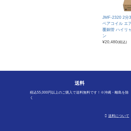
JMF-2320 2
ペアコイル エ
覆銅管 ハイリ
ン
¥
20,480
(税込)
送料
税込55,000円以上のご購入で送料無料です！※沖縄・離島を除
く
送料について