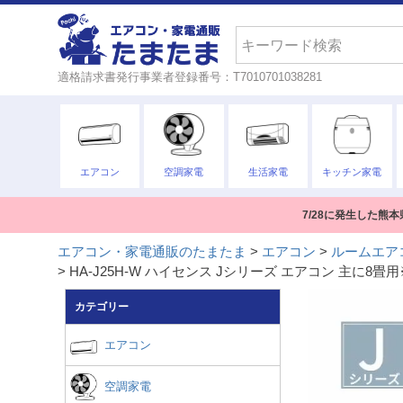
検索
適格請求書発行事業者登録番号：T7010701038281
エアコン
空調家電
生活家電
キッチン家電
7/28に発生した
エアコン・家電通販のたまたま
エアコン
ルームエア
HA-J25H-W ハイセンス Jシリーズ エアコン 主に
カテゴリー
エアコン
空調家電