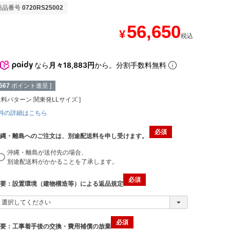
商品番号
0720RS25002
56,650
¥
税込
なら
月々18,883円
から。分割手数料無料
567
ポイント進呈 ]
送料パターン
関東発LLサイズ
料の詳細はこちら
沖縄・離島へのご注文は、別途配送料を申し受けます。
沖縄・離島が送付先の場合、
別途配送料がかかることを了承します。
重要：設置環境（建物構造等）による返品規定
重要：工事着手後の交換・費用補償の放棄