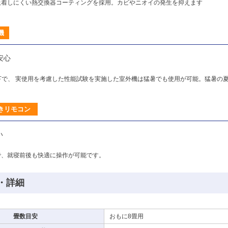
吸着しにくい熱交換器コーティングを採用。カビやニオイの発生を抑えます
機
安心
下で、 実使用を考慮した性能試験を実施した室外機は猛暑でも使用が可能。猛暑の
きリモコン
い
で、就寝前後も快適に操作が可能です。
・詳細
畳数目安
おもに8畳用