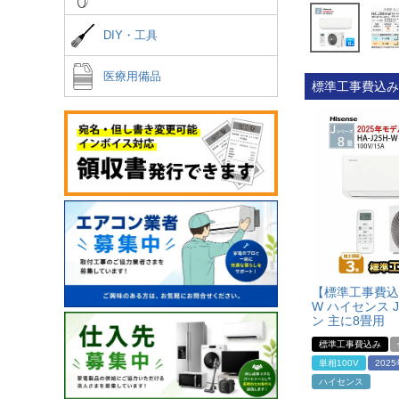
DIY・工具
医療用備品
標準工事費込み
【標準工事費込み
W ハイセンス 
ン 主に8畳用
標準工事費込み
単相100V
202
ハイセンス