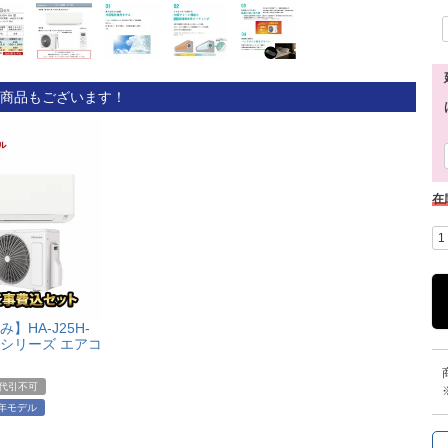
商品もございます！
在
】HA-J25H-
Jシリーズ エアコ
代引不可
5年モデル