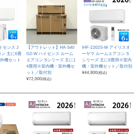
ハイセンス J
【アウトレット】HA-S40
IHF-2202S-W アイリスオ
ン 主に6畳
G2-W ハイセンス ルーム
ーヤマ ルームエアコン S
外機セット
エアコン Sシリーズ 主に1
シリーズ 主に6畳用※室内
4畳用※室内機・室外機セ
機・室外機セット／取付別
ット／取付別
¥
44,800
(税込)
¥
72,000
(税込)