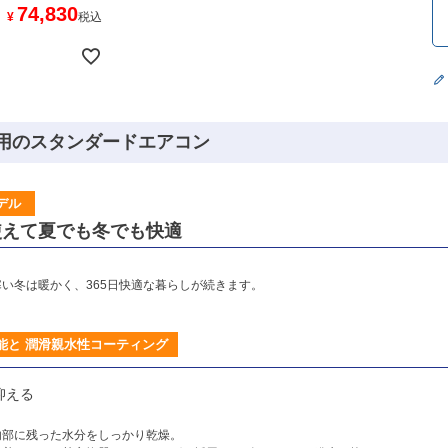
74,830
¥
税込
用のスタンダードエアコン
デル
使えて夏でも冬でも快適
い冬は暖かく、365日快適な暮らしが続きます。
能と 潤滑親水性コーティング
抑える
内部に残った水分をしっかり乾燥。