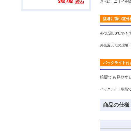
さらに、ニオイを
¥
56,650
(税込)
猛暑に強い室外
外気温50℃でも
外気温50℃の環境
バックライト付
暗闇でも見やす
バックライト機能
商品の仕様