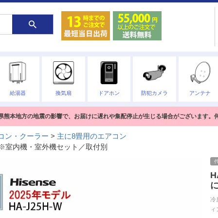
給湯器
換気扇
ドアホン
防犯カメラ
アンテナ
熊本県熊本地方の地震の影響で、お届けに遅れや集配停止が生じる場合がございます。
コン・クーラー
主に8畳用のエアコン
8畳用※室内機・室外機セット／取付別
H
冷
ィ