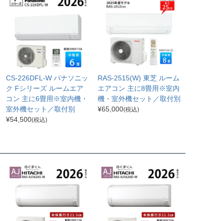
CS-226DFL-W パナソニッ
RAS-2515(W) 東芝 ルーム
ク Fシリーズ ルームエア
エアコン 主に8畳用※室内
コン 主に6畳用※室内機・
機・室外機セット／取付別
室外機セット／取付別
¥
65,000
(税込)
¥
54,500
(税込)