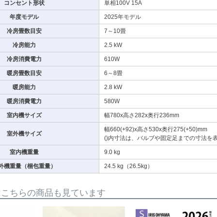
コンセント形状
単相100V 15A
年度モデル
2025年モデル
冷房畳数目安
7～10畳
冷房能力
2.5 kW
冷房消費電力
610W
暖房畳数目安
6～8畳
暖房能力
2.8 kW
暖房消費電力
580W
室内機サイズ
幅780x高さ282x奥行236mm
幅660(+92)x高さ530x奥行275(+50)mm
室外機サイズ
()内寸法は、バルブや固定足までの寸法を
室内機重量
9.0 kg
外機重量（梱包重量）
24.5 kg（26.5kg）
はこちらの商品も見ています