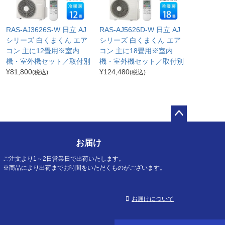
RAS-AJ3626S-W 日立 AJ
RAS-AJ5626D-W 日立 AJ
シリーズ 白くまくん エア
シリーズ 白くまくん エア
コン 主に12畳用※室内
コン 主に18畳用※室内
機・室外機セット／取付別
機・室外機セット／取付別
¥
81,800
¥
124,480
(税込)
(税込)
ペー
ジト
お届け
ップ
へ
ご注文より1～2日営業日で出荷いたします。
※商品により出荷までお時間をいただくものがございます。
お届けについて