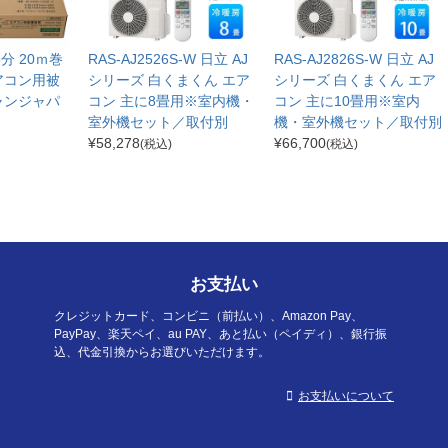
分3分 20ｍ巻
RAS-AJ2526S-W 日立 AJ
RAS-AJ2826S-W 日立 AJ
アコン用被
シリーズ 白くまくん エア
シリーズ 白くまくん エア
ャンジャパ
コン 主に8畳用※室内機・
コン 主に10畳用※室内
室外機セット／取付別
機・室外機セット／取付別
¥
58,278
¥
66,700
(税込)
(税込)
お支払い
クレジットカード、コンビニ（前払い）、Amazon Pay、
PayPay、楽天ペイ、au PAY、あと払い（ペイディ）、銀行振
込、代金引換からお選びいただけます。
お支払いについて