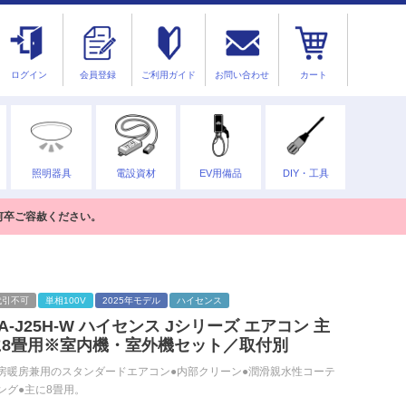
ログイン
会員登録
ご利用ガイド
お問い合わせ
カート
照明器具
電設資材
EV用備品
DIY・工具
何卒ご容赦ください。
代引不可
単相100V
2025年モデル
ハイセンス
A-J25H-W ハイセンス Jシリーズ エアコン 主
に8畳用※室内機・室外機セット／取付別
房暖房兼用のスタンダードエアコン●内部クリーン●潤滑親水性コーテ
ング●主に8畳用。