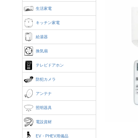
生活家電
キッチン家電
給湯器
換気扇
テレビドアホン
防犯カメラ
アンテナ
照明器具
電設資材
EV・PHEV用備品