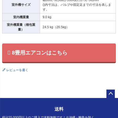
室外機サイズ
()内寸法は、バルブや固定足までの寸法を表しま
す。
室内機重量
9.0 kg
室外機重量（梱包重
24.5 kg（26.5kg）
量）
8畳用エアコンはこちら
レビューを書く
ペー
ジト
送料
ップ
へ
税込55,000円以上のご購入で送料無料です！※沖縄・離島を除く