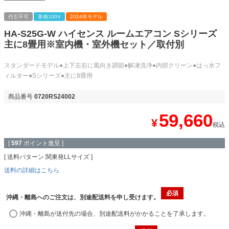
代引不可
単相100V
2024年モデル
HA-S25G-W ハイセンス ルームエアコン Sシリーズ
主に8畳用※室内機・室外機セット／取付別
スタンダードモデル●上下左右に風向き調節●解凍洗浄●内部クリーン●はっ水フ
ィルター●Sシリーズ●主に8畳用
商品番号
0720RS24002
59,660
¥
税込
[
597
ポイント進呈 ]
送料パターン
関東発LLサイズ
送料の詳細はこちら
沖縄・離島へのご注文は、別途配送料を申し受けます。
沖縄・離島が送付先の場合、別途配送料がかかることを了承します。