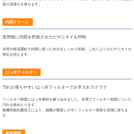
器の清潔さを保ちます。
内部クリーン
使用後に内部を乾燥させカビやニオイを抑制
冷房や除湿運転で内部に残った水分をしっかり乾燥。これによりカビやニオイの
発生を抑えます。
はっ水フィルター
汚れが落ちやすいはっ水フィルターでお手入れラクラク
フィルター樹脂にはっ水素材を練り込みました。水滴でフィルター表面についた
汚れを絡めとります。
無機系銀抗菌加工により、細菌が繁殖しやすいフィルター表面を清潔に保ちま
す。
風量調節