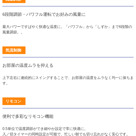
6段階調節・パワフル運転でお好みの風量に
最大パワーですばやく快適な温度に。「パワフル」から「しずか」まで6段階の
風量調節。。
気流制御
お部屋の温度ムラを抑える
上下左右に連続的にスイングすることで、お部屋の温度をムラなく均一に保ちま
す。
リモコン
便利で多彩なリモコン機能
0.5単位で温度調節ができ細やか設定で常に快適に。
入／切タイマーの同時設定が可能で、忙しい朝でも切り忘れがなく安心です。