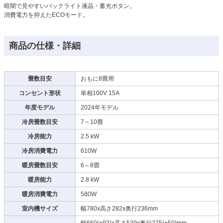
暗闇で見やすいバックライト液晶・蓄光ボタン。
消費電力を抑えたECOモード。
商品の仕様・詳細
畳数目安
おもに8畳用
コンセント形状
単相100V 15A
年度モデル
2024年モデル
冷房畳数目安
7～10畳
冷房能力
2.5 kW
冷房消費電力
610W
暖房畳数目安
6～8畳
暖房能力
2.8 kW
暖房消費電力
580W
室内機サイズ
幅780x高さ282x奥行236mm
幅660(+92)x高さ530x奥行275(+50)mm