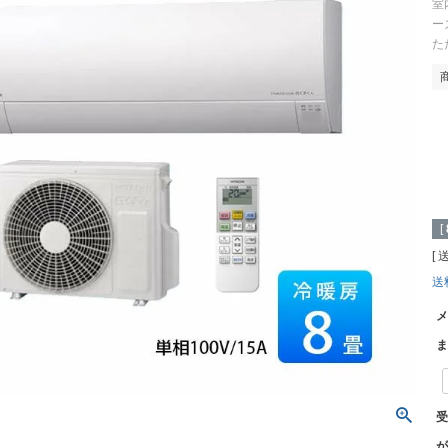
室
ー
た
[
送