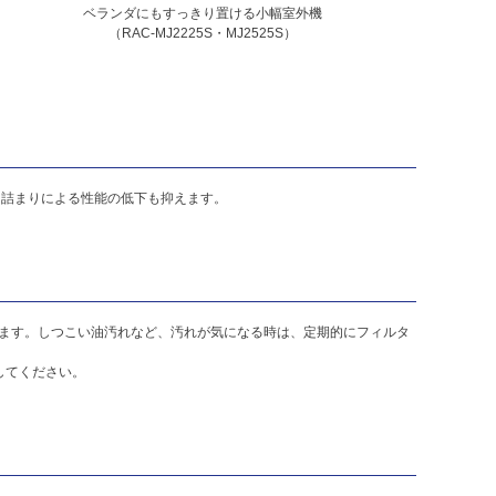
ベランダにもすっきり置ける小幅室外機
（RAC-MJ2225S・MJ2525S）
目詰まりによる性能の低下も抑えます。
ます。しつこい油汚れなど、汚れが気になる時は、定期的にフィルタ
してください。