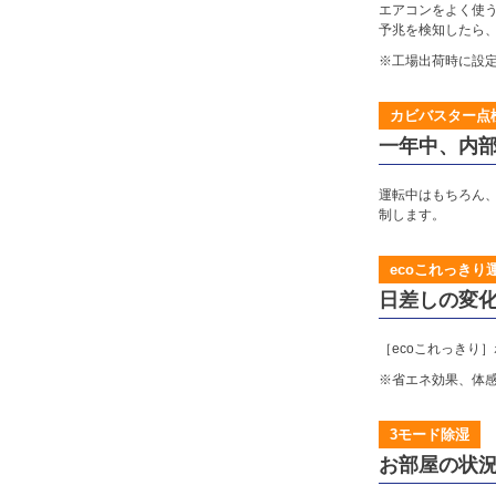
エアコンをよく使
予兆を検知したら
※工場出荷時に設
カビバスター点
一年中、内
運転中はもちろん、
制します。
ecoこれっきり
日差しの変
［ecoこれっきり
※省エネ効果、体
3モード除湿
お部屋の状況