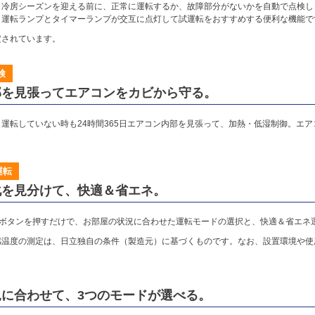
う冷房シーズンを迎える前に、正常に運転するか、故障部分がないかを自動で点検し
、運転ランプとタイマーランプが交互に点灯して試運転をおすすめする便利な機能で
定されています。
検
部を見張ってエアコンをカビから守る。
運転していない時も24時間365日エアコン内部を見張って、加熱・低湿制御。エ
運転
化を見分けて、快適＆省エネ。
］ボタンを押すだけで、お部屋の状況に合わせた運転モードの選択と、快適＆省エネ
感温度の測定は、日立独自の条件（製造元）に基づくものです。なお、設置環境や使
に合わせて、3つのモードが選べる。