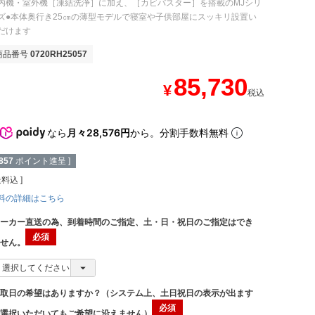
内機・室外機［凍結洗浄］に加え、［カビバスター］を搭載のMJシリ
ズ●本体奥行き25㎝の薄型モデルで寝室や子供部屋にスッキリ設置い
だけます
商品番号
0720RH25057
85,730
¥
税込
なら
月々28,576円
から。分割手数料無料
857
ポイント進呈 ]
送料込
料の詳細はこちら
メーカー直送の為、到着時間のご指定、土・日・祝日のご指定はでき
ません。
受取日の希望はありますか？（システム上、土日祝日の表示が出ます
が選択いただいてもご希望に沿えません）