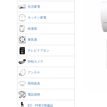
生活家電
キッチン家電
給湯器
換気扇
テレビドアホン
防犯カメラ
アンテナ
照明器具
電設資材
EV・PHEV用備品