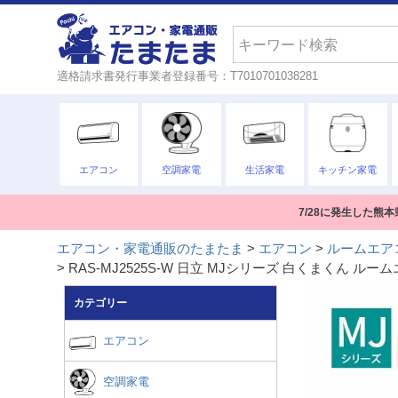
検索
適格請求書発行事業者登録番号：T7010701038281
エアコン
空調家電
生活家電
キッチン家電
7/28に発生した
エアコン・家電通販のたまたま
エアコン
ルームエア
RAS-MJ2525S-W 日立 MJシリーズ 白くまくん 
カテゴリー
エアコン
空調家電