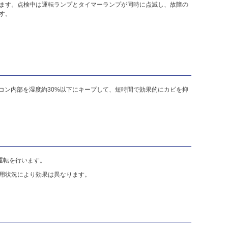
ます。点検中は運転ランプとタイマーランプが同時に点滅し、故障の
す。
アコン内部を湿度約30%以下にキープして、短時間で効果的にカビを抑
運転を行います。
用状況により効果は異なります。