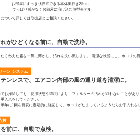
お部屋にすっきり設置できる本体奥行き25cm。
でっぱり感がなくお部屋に溶け込む薄型モデル
スについて詳しくは取扱店とご相談ください。
汚れがひどくなる前に、自動で洗浄。
、たくわえた霜を一気に溶かし、汚れを洗い流します。 清潔な状態にし、ホコリの
リーン システム
ステンレスで、エアコン内部の風の通り道を清潔に。
動でお掃除しても、使用状態や環境により、フィルターの汚れが取れないことがあり
お手入れをしてください。
は半年に1回を目安に定期的に確認して、ホコリがたまっているようならお手入れを
点検
ンを前に、自動で点検。