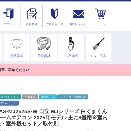
ログイン
会員登録
ご利用ガイド
お問い合わせ
カート
照明器具
電設資材
EV用備品
DIY・工具
何卒ご容赦ください。
日立 白くまくん
代引不可
単相100V
フィルター自動洗浄
2025年モデル
AS-MJ2525S-W 日立 MJシリーズ 白くまくん
ームエアコン 2025年モデル 主に8畳用※室内
機・室外機セット／取付別