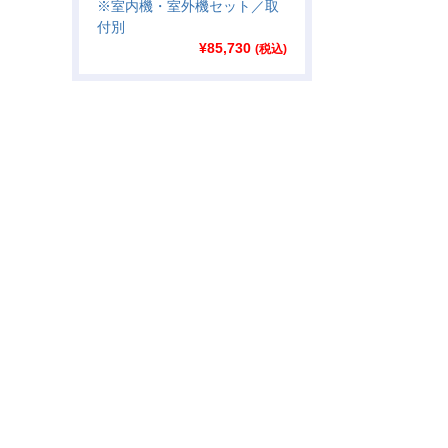
※室内機・室外機セット／取
付別
¥
85,730
(税込)