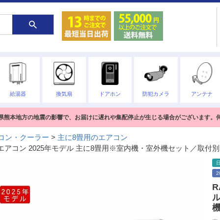
給湯器
換気扇
ドアホン
防犯カメラ
アンテナ
熊本県熊本地方の地震の影響で、お届けに遅れや集配停止が生じる場合がございます。
コン・クーラー
主に8畳用のエアコン
ルームエアコン 2025年モデル 主に8畳用※室内機・室外機セット／取付別
R
ル