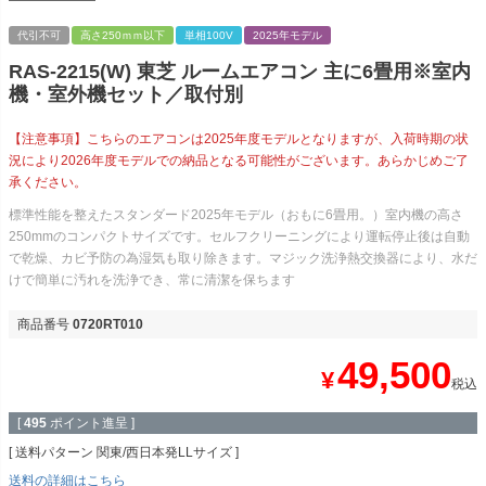
代引不可
高さ250ｍｍ以下
単相100V
2025年モデル
RAS-2215(W) 東芝 ルームエアコン 主に6畳用※室内
機・室外機セット／取付別
【注意事項】こちらのエアコンは2025年度モデルとなりますが、入荷時期の状
況により2026年度モデルでの納品となる可能性がございます。あらかじめご了
承ください。
標準性能を整えたスタンダード2025年モデル（おもに6畳用。）室内機の高さ
250mmのコンパクトサイズです。セルフクリーニングにより運転停止後は自動
で乾燥、カビ予防の為湿気も取り除きます。マジック洗浄熱交換器により、水だ
けで簡単に汚れを洗浄でき、常に清潔を保ちます
商品番号
0720RT010
49,500
¥
税込
[
495
ポイント進呈 ]
送料パターン
関東/西日本発LLサイズ
送料の詳細はこちら