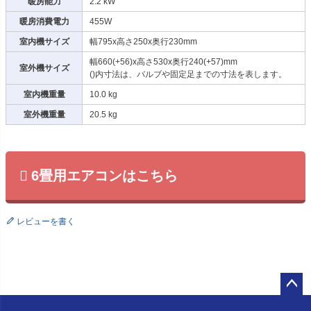
暖房能力
2.2 kW
暖房消費電力
455W
室内機サイズ
幅795x高さ250x奥行230mm
幅660(+56)x高さ530x奥行240(+57)mm
室外機サイズ
()内寸法は、バルブや固定足までの寸法を表します。
室内機重量
10.0 kg
室外機重量
20.5 kg
6畳用エアコンはこちら
レビューを書く
ペー