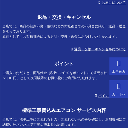
お届けについて
返品・交換・キャンセル
当店では、商品の初期不良・破損などの弊社都合での不具合に限り、返品・返金
を承っております。
原則として、お客様都合による返品・交換・返金はお受けいたしかねます。
返品・交換・キャンセルについて
ポイント
工事込み
ご購入いただくと、商品代金（税抜）の1％をポイントにて還元され、「1ポイ
ント=1円」として次回以降のお買い物にご利用いただけます。
カートへ
ポイントについて
標準工事費込みエアコン サービス内容
当店では、標準工事に含まれるもの・含まれないものを明確にし、追加費用にご
納得いただいた上で丁寧な施工をお約束します。