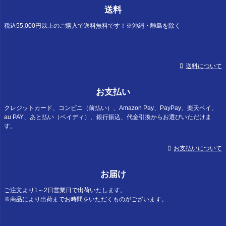
ジト
送料
ップ
へ
税込55,000円以上のご購入で送料無料です！※沖縄・離島を除く
送料について
お支払い
クレジットカード、コンビニ（前払い）、Amazon Pay、PayPay、楽天ペイ、
au PAY、あと払い（ペイディ）、銀行振込、代金引換からお選びいただけま
す。
お支払いについて
お届け
ご注文より1～2日営業日で出荷いたします。
※商品により出荷までお時間をいただくものがございます。