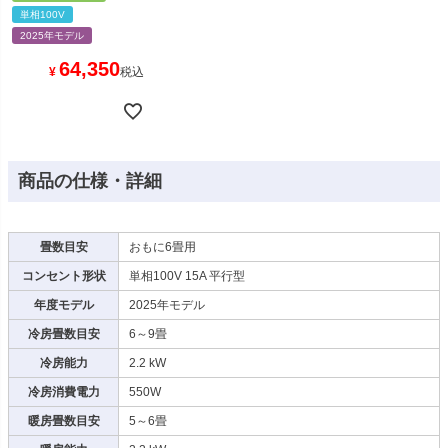
単相100V
2025年モデル
64,350
¥
税込
商品の仕様・詳細
畳数目安
おもに6畳用
コンセント形状
単相100V 15A 平行型
年度モデル
2025年モデル
冷房畳数目安
6～9畳
冷房能力
2.2 kW
冷房消費電力
550W
暖房畳数目安
5～6畳