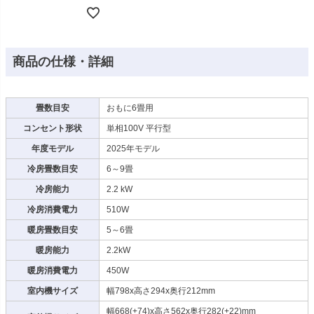
商品の仕様・詳細
畳数目安
おもに6畳用
コンセント形状
単相100V 平行型
年度モデル
2025年モデル
冷房畳数目安
6～9畳
冷房能力
2.2 kW
冷房消費電力
510W
暖房畳数目安
5～6畳
暖房能力
2.2kW
暖房消費電力
450W
室内機サイズ
幅798x高さ294x奥行212mm
幅668(+74)x高さ562x奥行282(+22)mm