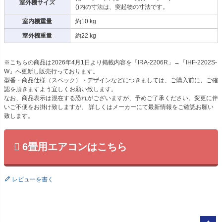
室外機サイズ
()内の寸法は、突起物の寸法です。
室内機重量
約10 kg
室外機重量
約22 kg
※こちらの商品は2026年4月1日より掲載内容を「IRA-2206R」→「IHF-2202S-
W」へ更新し販売行っております。
型番・商品仕様（スペック）・デザインなどにつきましては、ご購入前に、ご確
認を頂きますよう宜しくお願い致します。
なお、商品表示は混在する恐れがございますが、予めご了承ください。変更に伴
いご不便をお掛け致しますが、 詳しくはメーカーにて最新情報をご確認お願い
致します。
6畳用エアコンはこちら
レビューを書く