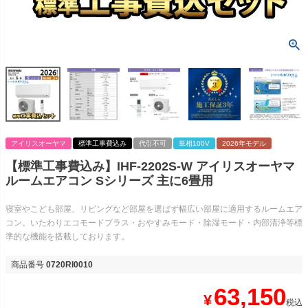
アイリスオーヤマ
標準工事費込み
代引不可
単相100V
2026年モデル
【標準工事費込み】IHF-2202S-W アイリスオーヤマ
ルームエアコン Sシリーズ 主に6畳用
寝室やこども部屋、リビングなど部屋を選ばず幅広い部屋に適用するルームエア
コン。いたわりエコモードプラス・おやすみモード・除湿モード・内部清浄等標
準的な機能を搭載しております。
商品番号
0720RI0010
63,150
¥
税込