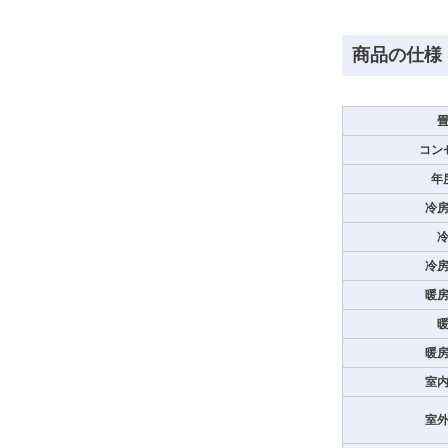
商品の仕様
コン
年
冷
冷
暖
暖
室
室