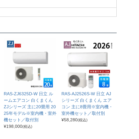
RAS-ZJ6325D-W 日立 ル
RAS-AJ2526S-W 日立 AJ
ームエアコン 白くまくん
シリーズ 白くまくん エア
ZJシリーズ 主に20畳用 20
コン 主に8畳用※室内機・
25年モデル※室内機・室外
室外機セット／取付別
機セット／取付別
¥
58,280
(税込)
¥
198,000
(税込)