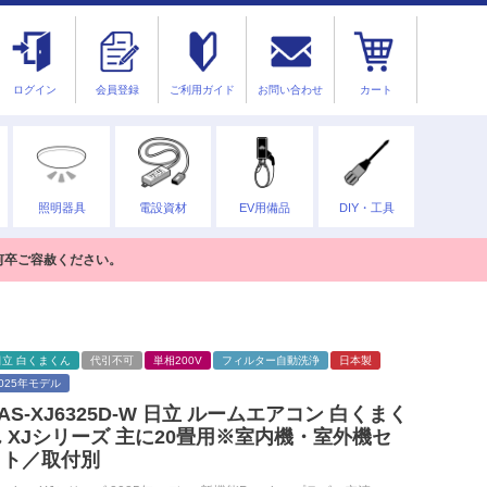
ログイン
会員登録
ご利用ガイド
お問い合わせ
カート
照明器具
電設資材
EV用備品
DIY・工具
何卒ご容赦ください。
日立 白くまくん
代引不可
単相200V
フィルター自動洗浄
日本製
2025年モデル
AS-XJ6325D-W 日立 ルームエアコン 白くまく
 XJシリーズ 主に20畳用※室内機・室外機セ
ット／取付別