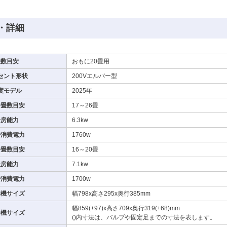
・詳細
畳数目安
おもに20畳用
セント形状
200Vエルバー型
度モデル
2025年
房畳数目安
17～26畳
冷房能力
6.3kw
房消費電力
1760w
房畳数目安
16～20畳
暖房能力
7.1kw
房消費電力
1700w
内機サイズ
幅798x高さ295x奥行385mm
幅859(+97)x高さ709x奥行319(+68)mm
外機サイズ
()内寸法は、バルブや固定足までの寸法を表します。