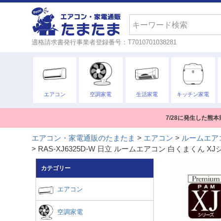
検索
適格請求書発行事業者登録番号：T7010701038281
エアコン
空調家電
生活家電
キッチン家電
7/28に発生した
エアコン・家電通販のたまたま
エアコン
ルームエア
RAS-XJ6325D-W 日立 ルームエアコン 白くまくん
カテゴリー
エアコン
空調家電