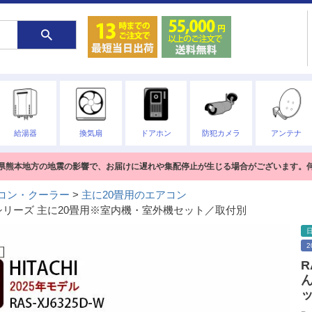
給湯器
換気扇
ドアホン
防犯カメラ
アンテナ
熊本県熊本地方の地震の影響で、お届けに遅れや集配停止が生じる場合がございます。
コン・クーラー
主に20畳用のエアコン
 XJシリーズ 主に20畳用※室内機・室外機セット／取付別
R
ん