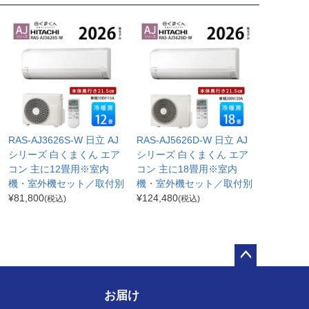
RAS-AJ3626S-W 日立 AJ
RAS-AJ5626D-W 日立 AJ
シリーズ 白くまくん エア
シリーズ 白くまくん エア
コン 主に12畳用※室内
コン 主に18畳用※室内
機・室外機セット／取付別
機・室外機セット／取付別
¥
81,800
¥
124,480
(税込)
(税込)
ペー
ジト
お届け
ップ