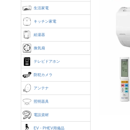
生活家電
キッチン家電
給湯器
換気扇
テレビドアホン
防犯カメラ
アンテナ
照明器具
電設資材
EV・PHEV用備品