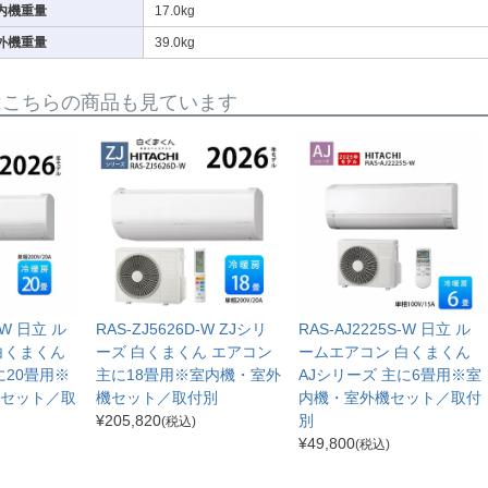
内機重量
17.0kg
外機重量
39.0kg
はこちらの商品も見ています
-W 日立 ル
RAS-ZJ5626D-W ZJシリ
RAS-AJ2225S-W 日立 ル
白くまくん
ーズ 白くまくん エアコン
ームエアコン 白くまくん
に20畳用※
主に18畳用※室内機・室外
AJシリーズ 主に6畳用※室
セット／取
機セット／取付別
内機・室外機セット／取付
¥
205,820
別
(税込)
¥
49,800
(税込)