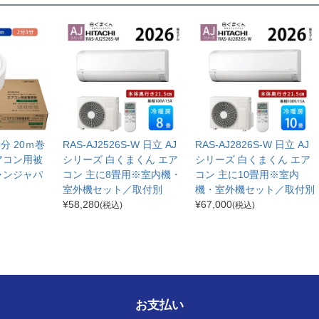
分3分 20ｍ巻
RAS-AJ2526S-W 日立 AJ
RAS-AJ2826S-W 日立 AJ
アコン用被
シリーズ 白くまくん エア
シリーズ 白くまくん エア
ャンジャパ
コン 主に8畳用※室内機・
コン 主に10畳用※室内
室外機セット／取付別
機・室外機セット／取付別
¥
58,280
¥
67,000
(税込)
(税込)
お支払い