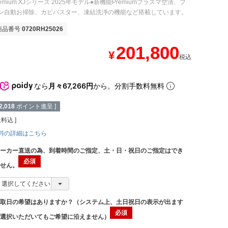
remium XJシリーズ 2025年モデル●新機能Premiumプラズマ空清、フ
ン自動お掃除、カビバスター、凍結洗浄の機能など搭載しています。
商品番号
0720RH25026
201,800
¥
税込
なら
月々67,266円
から。分割手数料無料
2,018
ポイント進呈 ]
送料込
料の詳細はこちら
メーカー直送の為、到着時間のご指定、土・日・祝日のご指定はでき
ません。
受取日の希望はありますか？（システム上、土日祝日の表示が出ます
が選択いただいてもご希望に沿えません）