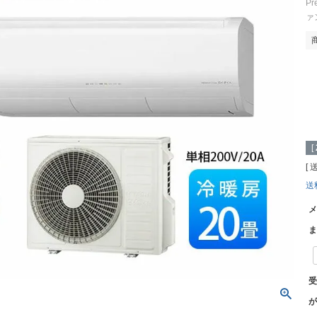
P
ァ
[
送