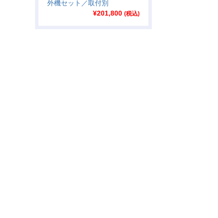
外機セット／取付別
¥
201,800
(税込)