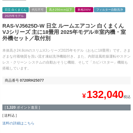
日立 白くまくん
代引不可
高さ250ｍｍ以下
単相200V
フィルター自動洗浄
2025年モデル
RAS-VJ5625D-W 日立 ルームエアコン 白くまくん
VJシリーズ 主に18畳用 2025年モデル※室内機・室
外機セット／取付別
本体高さ24.8cmのスリムVJシリーズ2025年モデル（おもに18畳用）です。さま
ざまな付着物質を洗い流す凍結洗浄機能付き。また、内部送風乾燥運転やステン
レス・クリーン システムの自動おそうじ機能、そして「カビバスター」機能も
搭載しています。
商品番号
0720RH25077
132,040
¥
税込
[
1,320
ポイント進呈 ]
送料込
送料の詳細はこちら