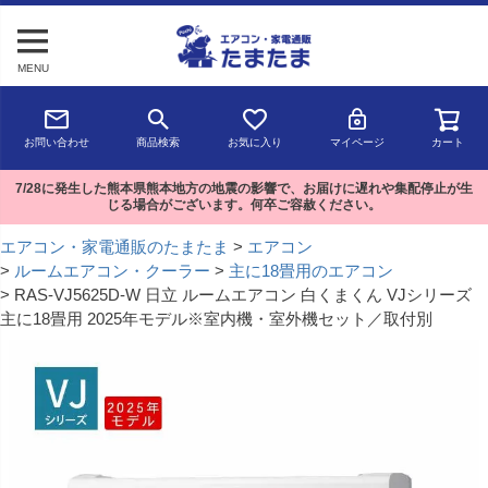
MENU
お問い合わせ
商品検索
お気に入り
マイページ
カート
7/28に発生した熊本県熊本地方の地震の影響で、お届けに遅れや集配停止が生
じる場合がございます。何卒ご容赦ください。
エアコン・家電通販のたまたま
エアコン
ルームエアコン・クーラー
主に18畳用のエアコン
RAS-VJ5625D-W 日立 ルームエアコン 白くまくん VJシリーズ
主に18畳用 2025年モデル※室内機・室外機セット／取付別