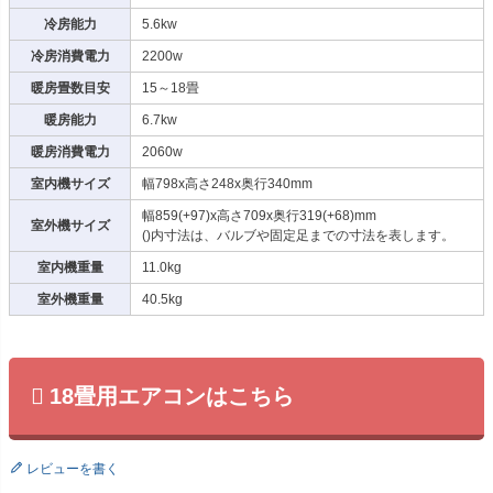
冷房能力
5.6kw
冷房消費電力
2200w
暖房畳数目安
15～18畳
暖房能力
6.7kw
暖房消費電力
2060w
室内機サイズ
幅798x高さ248x奥行340mm
幅859(+97)x高さ709x奥行319(+68)mm
室外機サイズ
()内寸法は、バルブや固定足までの寸法を表します。
室内機重量
11.0kg
室外機重量
40.5kg
18畳用エアコンはこちら
レビューを書く