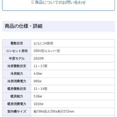
商品についてのお問い合わせ
商品の仕様・詳細
畳数目安
おもに14畳用
コンセント形状
200V型エルバー型
年度モデル
2024年
冷房畳数目安
11～17畳
冷房能力
4.0kw
冷房消費電力
965w
暖房畳数目安
11～14畳
暖房能力
5.0kw
暖房消費電力
1010w
室内機サイズ
幅798x高さ295x奥行272mm