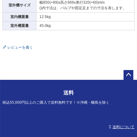
幅850(+89)x高さ666x奥行320(+66)mm
室外機サイズ
()内寸法は、バルブや固定足までの寸法を表します。
室内機重量
12.5kg
室外機重量
45.0kg
レビューを書く
ペー
ジト
送料
ップ
へ
税込55,000円以上のご購入で送料無料です！※沖縄・離島を除く
送料について