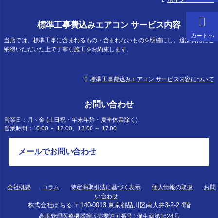
標準工事費込みエアコン サービス内容
カートへ
当店では、標準工事に含まれるもの・含まれないものを明確にし、追加費用にご
納得いただいた上で丁寧な施工をお約束します。
標準工事費込みエアコン サービス内容について
お問い合わせ
営業日：月～金 (土日祝・年末年始・夏季休業除く)
営業時間：10:00 ～ 12:00、13:00 ～ 17:00
メールでお問い合わせ
会社概要
コラム
特定商取引法に基づく表示
個人情報の取扱
お問
い合わせ
株式会社ぽちる 〒140-0013 東京都品川区南大井3-2-2 4階
高度管理医療機器等販売業許可番号 : 保生薬第1624号