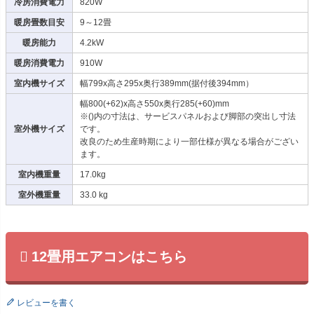
冷房消費電力
820W
暖房畳数目安
9～12畳
暖房能力
4.2kW
暖房消費電力
910W
室内機サイズ
幅799x高さ295x奥行389mm(据付後394mm）
幅800(+62)x高さ550x奥行285(+60)mm
※()内の寸法は、サービスパネルおよび脚部の突出し寸法
室外機サイズ
です。
改良のため生産時期により一部仕様が異なる場合がござい
ます。
室内機重量
17.0kg
室外機重量
33.0 kg
12畳用エアコンはこちら
レビューを書く