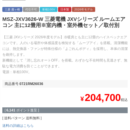
三菱 霧ヶ峰
代引不可
単相100V
日本製
2026年モデル
MSZ-JXV3626-W 三菱電機 JXVシリーズ ルームエア
コン 主に12畳用※室内機・室外機セット／取付別
【三菱 JXVシリーズ 2026年度モデル】冷暖房とも主に12畳のハイスペックエア
コンです。人のいる場所や体感温度を検知する「ムーブアイ」を搭載。清潔機能
には、熱交換器・ファンが特殊仕様の「よごれんボディ」を採用し、本体の清潔
を維持します。
新機能として「消し忘れオートOFF」を搭載。わずかな不在時間も見逃さず、無
駄な電力消費を防ぐことができます。
電源：単相100V。
商品番号
0721RM26036
204,700
¥
税込
[
6,141
ポイント進呈 ]
送料パターン
送料無料
送料の詳細はこちら