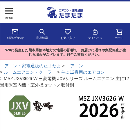
MENU
お問い合わせ
商品検索
お気に入り
マイページ
カート
7/28に発生した熊本県熊本地方の地震の影響で、お届けに遅れや集配停止が生
じる場合がございます。何卒ご容赦ください。
エアコン・家電通販のたまたま
エアコン
ルームエアコン・クーラー
主に12畳用のエアコン
MSZ-JXV3626-W 三菱電機 JXVシリーズ ルームエアコン 主に12
畳用※室内機・室外機セット／取付別