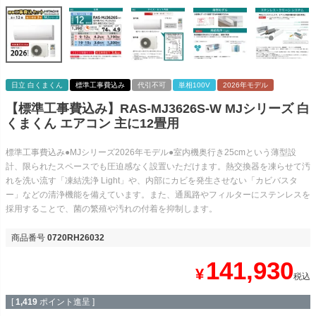
日立 白くまくん
標準工事費込み
代引不可
単相100V
2026年モデル
【標準工事費込み】RAS-MJ3626S-W MJシリーズ 白
くまくん エアコン 主に12畳用
標準工事費込み●MJシリーズ2026年モデル●室内機奥行き25cmという薄型設
計、限られたスペースでも圧迫感なく設置いただけます。熱交換器を凍らせて汚
れを洗い流す「凍結洗浄 Light」や、内部にカビを発生させない「カビバスタ
ー」などの清浄機能を備えています。また、通風路やフィルターにステンレスを
採用することで、菌の繁殖や汚れの付着を抑制します。
商品番号
0720RH26032
141,930
¥
税込
[
1,419
ポイント進呈 ]