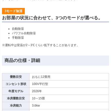
3モード除湿
お部屋の状況に合わせて、3つのモードが選べる。
自動除湿
パワフル自動除湿
手動除湿
※運転中は室温が2～3℃くらい低下することがあります。
商品の仕様・詳細
畳数目安
おもに12畳用
コンセント形状
100V平行型
年度モデル
2026年
冷房畳数目安
10～15畳
冷房能力
3.6kw