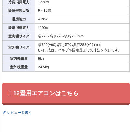
冷房消費電力
1330w
暖房畳数目安
9～12畳
暖房能力
4.2kw
暖房消費電力
1190w
室内機サイズ
幅795x高さ295x奥行250mm
幅750(+60)x高さ570x奥行288(+56)mm
室外機サイズ
()内寸法は、バルブや固定足までの寸法を表します。
室内機重量
9kg
室外機重量
24.5kg
12畳用エアコンはこちら
レビューを書く