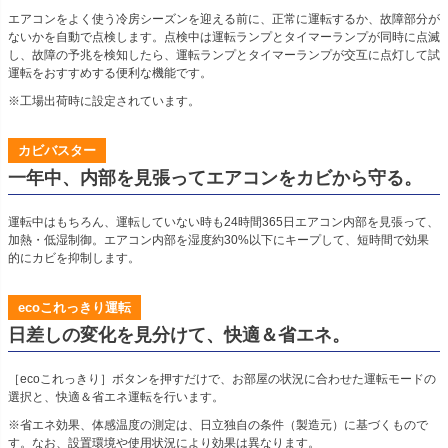
エアコンをよく使う冷房シーズンを迎える前に、正常に運転するか、故障部分が
ないかを自動で点検します。点検中は運転ランプとタイマーランプが同時に点滅
し、故障の予兆を検知したら、運転ランプとタイマーランプが交互に点灯して試
運転をおすすめする便利な機能です。
※工場出荷時に設定されています。
カビバスター
一年中、内部を見張ってエアコンをカビから守る。
運転中はもちろん、運転していない時も24時間365日エアコン内部を見張って、
加熱・低湿制御。エアコン内部を湿度約30%以下にキープして、短時間で効果
的にカビを抑制します。
ecoこれっきり運転
日差しの変化を見分けて、快適＆省エネ。
［ecoこれっきり］ボタンを押すだけで、お部屋の状況に合わせた運転モードの
選択と、快適＆省エネ運転を行います。
※省エネ効果、体感温度の測定は、日立独自の条件（製造元）に基づくもので
す。なお、設置環境や使用状況により効果は異なります。