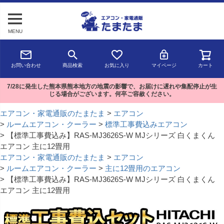
MENU
お問い合わせ
商品検索
お気に入り
マイページ
カート
7/28に発生した熊本県熊本地方の地震の影響で、お届けに遅れや集配停止が生
じる場合がございます。何卒ご容赦ください。
エアコン・家電通販のたまたま
エアコン
ルームエアコン・クーラー
標準工事費込みエアコン
【標準工事費込み】RAS-MJ3626S-W MJシリーズ 白くまくん
エアコン 主に12畳用
エアコン・家電通販のたまたま
エアコン
ルームエアコン・クーラー
主に12畳用のエアコン
【標準工事費込み】RAS-MJ3626S-W MJシリーズ 白くまくん
エアコン 主に12畳用