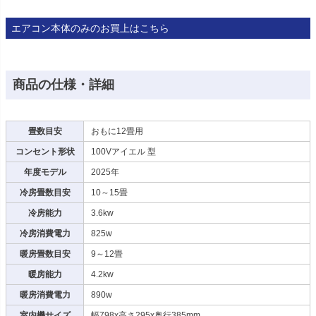
エアコン本体のみのお買上はこちら
商品の仕様・詳細
畳数目安
おもに12畳用
コンセント形状
100Vアイエル 型
年度モデル
2025年
冷房畳数目安
10～15畳
冷房能力
3.6kw
冷房消費電力
825w
暖房畳数目安
9～12畳
暖房能力
4.2kw
暖房消費電力
890w
室内機サイズ
幅798x高さ295x奥行385mm