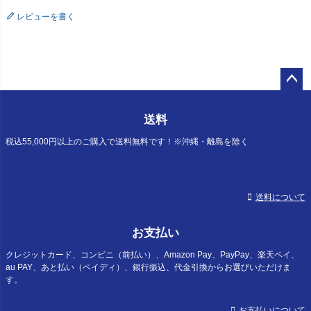
レビューを書く
ペー
ジト
送料
ップ
へ
税込55,000円以上のご購入で送料無料です！※沖縄・離島を除く
送料について
お支払い
クレジットカード、コンビニ（前払い）、Amazon Pay、PayPay、楽天ペイ、
au PAY、あと払い（ペイディ）、銀行振込、代金引換からお選びいただけま
す。
お支払いについて