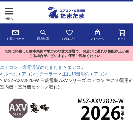
MENU
お問い合わせ
商品検索
お気に入り
マイページ
カート
7/28に発生した熊本県熊本地方の地震の影響で、お届けに遅れや集配停止が生
じる場合がございます。何卒ご容赦ください。
エアコン・家電通販のたまたま
エアコン
ルームエアコン・クーラー
主に10畳用のエアコン
MSZ-AXV2826-W 三菱電機 AXVシリーズ エアコン 主に10畳用※
室内機・室外機セット／取付別