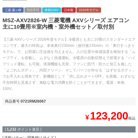
三菱 霧ヶ峰
代引不可
単相100V
日本製
2026年モデル
MSZ-AXV2826-W 三菱電機 AXVシリーズ エアコン
主に10畳用※室内機・室外機セット／取付別
【三菱 AXVシリーズ 2026年度モデル】冷暖房とも主に10畳のスタンダードエア
コンです。最大の特長は、本体奥行230mm（据付後235mm）の「奥行すっきり
モデル」で、お部屋に圧迫感を与えません。人の位置や体感温度を検知する「ム
ーブアイ」を搭載し、ムダなく快適運転。冷暖房の自動切替えで節電する「ハイ
ブリッド運転」も可能。清潔機能も充実。ファンに防汚・防カビ加工を施した
「よごれんボディ」、内部クリーン、そしてパーツが外せる「はずせるボディ」
でお手入れも簡単です。新機能として「消し忘れオートOFF」を搭載。わずかな
不在時間も見逃さず、無駄な電力消費を防ぐことができます。電源：単相
100V。
商品番号
0721RM26067
123,200
¥
税込
[
1,232
ポイント進呈 ]
送料パターン
関東発LLサイズ