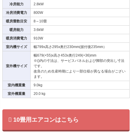
冷房能力
2.8kW
冷房消費電力
800W
暖房畳数目安
8～10畳
暖房能力
3.6kW
暖房消費電力
910W
室内機サイズ
幅799x高さ295x奥行230mm(据付後235mm）
幅679(+55)x高さ453x奥行249(+36)mm
※()内の寸法は、サービスパネルおよび脚部の突出し寸法
室外機サイズ
です。
改良のため生産時期により一部仕様が異なる場合がござい
ます。
室内機重量
9.0kg
室外機重量
20.0 kg
10畳用エアコンはこちら