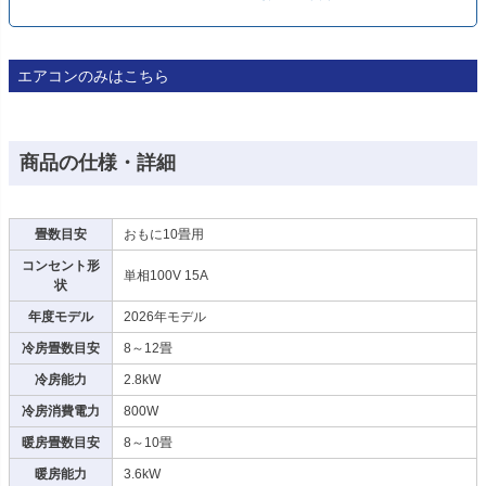
エアコンのみはこちら
商品の仕様・詳細
畳数目安
おもに10畳用
コンセント形
単相100V 15A
状
年度モデル
2026年モデル
冷房畳数目安
8～12畳
冷房能力
2.8kW
冷房消費電力
800W
暖房畳数目安
8～10畳
暖房能力
3.6kW