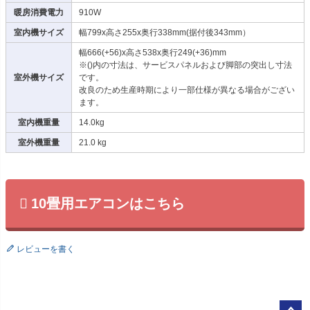
暖房消費電力
910W
室内機サイズ
幅799x高さ255x奥行338mm(据付後343mm）
幅666(+56)x高さ538x奥行249(+36)mm
※()内の寸法は、サービスパネルおよび脚部の突出し寸法
室外機サイズ
です。
改良のため生産時期により一部仕様が異なる場合がござい
ます。
室内機重量
14.0kg
室外機重量
21.0 kg
10畳用エアコンはこちら
レビューを書く