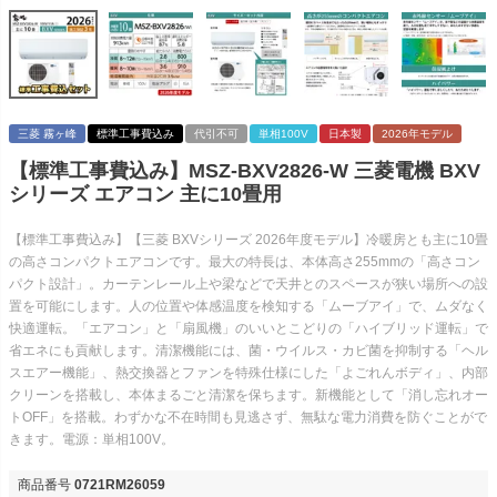
三菱 霧ヶ峰
標準工事費込み
代引不可
単相100V
日本製
2026年モデル
【標準工事費込み】MSZ-BXV2826-W 三菱電機 BXV
シリーズ エアコン 主に10畳用
【標準工事費込み】【三菱 BXVシリーズ 2026年度モデル】冷暖房とも主に10畳
の高さコンパクトエアコンです。最大の特長は、本体高さ255mmの「高さコン
パクト設計」。カーテンレール上や梁などで天井とのスペースが狭い場所への設
置を可能にします。人の位置や体感温度を検知する「ムーブアイ」で、ムダなく
快適運転。「エアコン」と「扇風機」のいいとこどりの「ハイブリッド運転」で
省エネにも貢献します。清潔機能には、菌・ウイルス・カビ菌を抑制する「ヘル
スエアー機能」、熱交換器とファンを特殊仕様にした「よごれんボディ」、内部
クリーンを搭載し、本体まるごと清潔を保ちます。新機能として「消し忘れオー
トOFF」を搭載。わずかな不在時間も見逃さず、無駄な電力消費を防ぐことがで
きます。電源：単相100V。
商品番号
0721RM26059