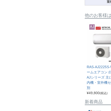
室
他のお客様
RAS-AJ2225S
ームエアコン 
AJシリーズ 主
内機・室外機セ
別
¥
49,800
(税込)
新着商品