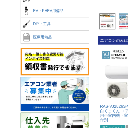
EV・PHEV用備品
DIY・工具
医療用備品
エアコンのみは
RAS-VJ2826
白くまくん エア
用※室内機・室
付別
日立 白くまくん