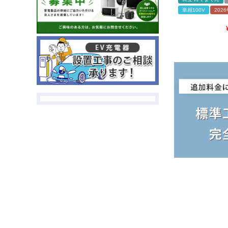
単相100V
202