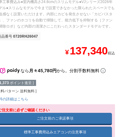
準工事費込み●室内機高さ24.8cmのスリムモデル●VJシリーズ2026年
デル●スリムなモデルで今まで設置できなかった限られたスペースでも
迫感なく設置いただけます。内部にカビを発生させない「カビバスタ
」、ファンのホコリを自動で掃除して、能力低下を抑制する［ファン
掃除ロボ］など内部の清潔さにこだわったスタンダードモデルです。
商品番号
0720RH26047
137,340
¥
税込
なら
月々45,780円
から。分割手数料無料
1,373
ポイント進呈 ]
送料パターン
送料無料
料の詳細はこちら
ご注文前に必ずご確認ください
ご注文前のご承諾事項
標準工事費用込みエアコンの注意事項