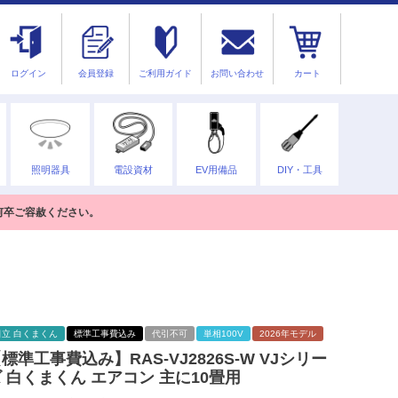
ログイン
会員登録
ご利用ガイド
お問い合わせ
カート
照明器具
電設資材
EV用備品
DIY・工具
何卒ご容赦ください。
日立 白くまくん
標準工事費込み
代引不可
単相100V
2026年モデル
標準工事費込み】RAS-VJ2826S-W VJシリー
 白くまくん エアコン 主に10畳用