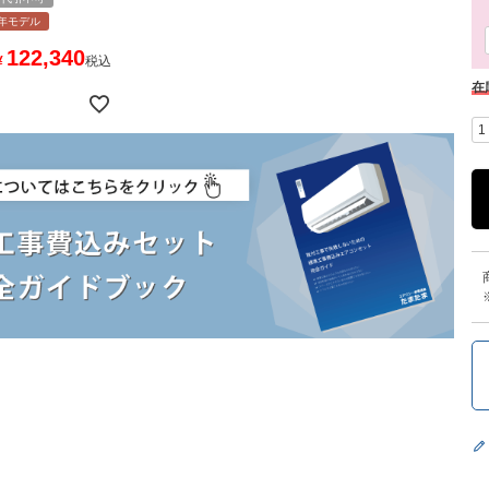
6年モデル
122,340
¥
税込
在