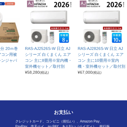
分3分 20ｍ巻
RAS-AJ2526S-W 日立 AJ
RAS-AJ2826S-W 日立 AJ
アコン用被
シリーズ 白くまくん エア
シリーズ 白くまくん エア
ャンジャパ
コン 主に8畳用※室内機・
コン 主に10畳用※室内
室外機セット／取付別
機・室外機セット／取付別
¥
58,280
¥
67,000
(税込)
(税込)
お支払い
クレジットカード、コンビニ（前払い）、Amazon Pay、
PayPay、楽天ペイ、au PAY、あと払い（ペイディ）、銀行振