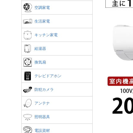
空調家電
生活家電
キッチン家電
給湯器
換気扇
テレビドアホン
防犯カメラ
アンテナ
照明器具
電設資材