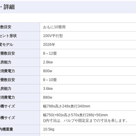
・詳細
畳数目安
おもに10畳用
セント形状
100V平行型
度モデル
2026年
房畳数目安
8～12畳
冷房能力
2.8kw
房消費電力
800w
房畳数目安
8～10畳
暖房能力
3.6kw
房消費電力
880w
内機サイズ
幅798x高さ248x奥行340mm
幅750(+60)x高さ570x奥行288(+56)mm
外機サイズ
()内寸法は、バルブや固定足までの寸法を表します。
内機重量
10.5kg