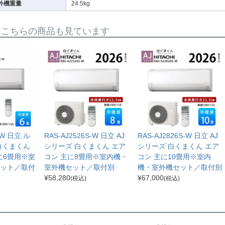
外機重量
24.5kg
はこちらの商品も見ています
-W 日立 ル
RAS-AJ2526S-W 日立 AJ
RAS-AJ2826S-W 日立 AJ
白くまくん
シリーズ 白くまくん エア
シリーズ 白くまくん エア
に6畳用※室
コン 主に8畳用※室内機・
コン 主に10畳用※室内
ット／取付
室外機セット／取付別
機・室外機セット／取付別
¥
58,280
¥
67,000
(税込)
(税込)