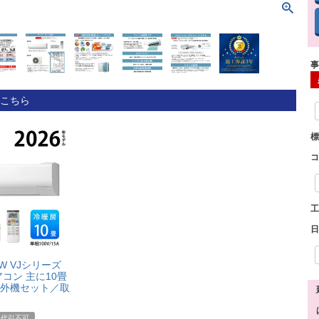
こちら
S-W VJシリーズ
コン 主に10畳
外機セット／取
代引不可