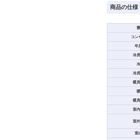
商品の仕様
コン
年
冷
冷
暖
暖
室
室
室