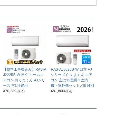
【標準工事費込み】RAS-A
RAS-AJ3626S-W 日立 AJ
J2225S-W 日立 ルームエ
シリーズ 白くまくん エア
アコン 白くまくん AJシリ
コン 主に12畳用※室内
ーズ 主に6畳用
機・室外機セット／取付別
¥
70,280
¥
81,800
(税込)
(税込)