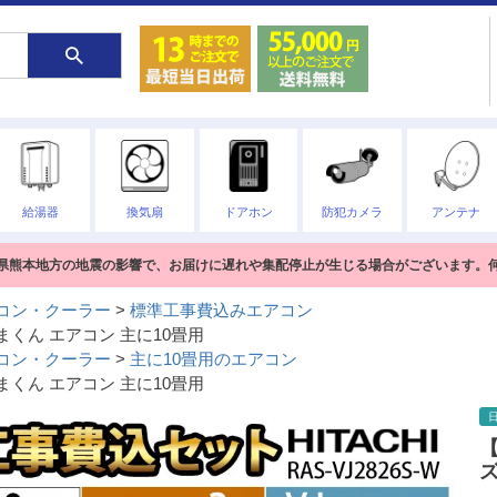
給湯器
換気扇
ドアホン
防犯カメラ
アンテナ
熊本県熊本地方の地震の影響で、お届けに遅れや集配停止が生じる場合がございます。
コン・クーラー
標準工事費込みエアコン
くまくん エアコン 主に10畳用
コン・クーラー
主に10畳用のエアコン
くまくん エアコン 主に10畳用
【
ズ