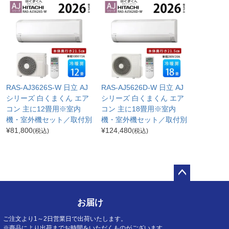
RAS-AJ3626S-W 日立 AJ
RAS-AJ5626D-W 日立 AJ
シリーズ 白くまくん エア
シリーズ 白くまくん エア
コン 主に12畳用※室内
コン 主に18畳用※室内
機・室外機セット／取付別
機・室外機セット／取付別
¥
81,800
¥
124,480
(税込)
(税込)
ペー
ジト
お届け
ップ
へ
ご注文より1～2日営業日で出荷いたします。
※商品により出荷までお時間をいただくものがございます。