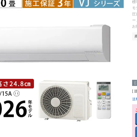
標
モ
圧
ー
お
[
送