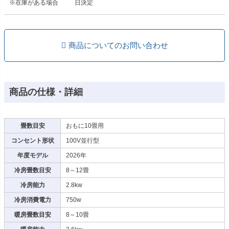
※在庫がある場合
日決定
商品についてのお問い合わせ
商品の仕様・詳細
畳数目安
おもに10畳用
コンセント形状
100V並行型
年度モデル
2026年
冷房畳数目安
8～12畳
冷房能力
2.8kw
冷房消費電力
750w
暖房畳数目安
8～10畳