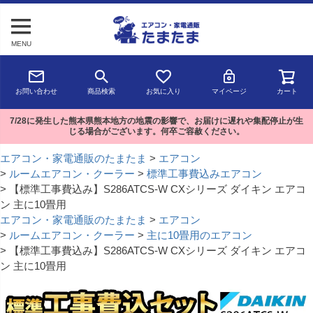
MENU
お問い合わせ
商品検索
お気に入り
マイページ
カート
7/28に発生した熊本県熊本地方の地震の影響で、お届けに遅れや集配停止が生
じる場合がございます。何卒ご容赦ください。
エアコン・家電通販のたまたま
エアコン
ルームエアコン・クーラー
標準工事費込みエアコン
【標準工事費込み】S286ATCS-W CXシリーズ ダイキン エアコ
ン 主に10畳用
エアコン・家電通販のたまたま
エアコン
ルームエアコン・クーラー
主に10畳用のエアコン
【標準工事費込み】S286ATCS-W CXシリーズ ダイキン エアコ
ン 主に10畳用