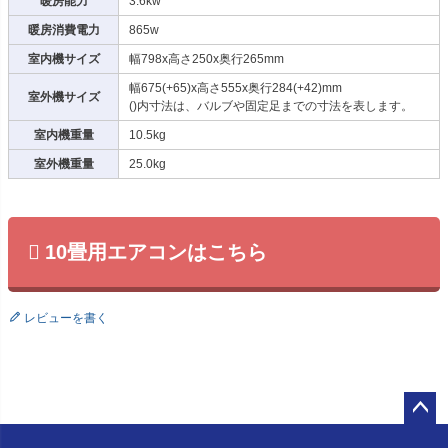
暖房能力
3.6kw
暖房消費電力
865w
室内機サイズ
幅798x高さ250x奥行265mm
幅675(+65)x高さ555x奥行284(+42)mm
室外機サイズ
()内寸法は、バルブや固定足までの寸法を表します。
室内機重量
10.5kg
室外機重量
25.0kg
10畳用エアコンはこちら
レビューを書く
ペー