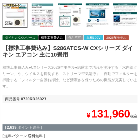
ダイキン CXシリーズ
標準工事費込み
代引不可
単相100V
2026年モデル
【標準工事費込み】S286ATCS-W CXシリーズ ダイ
キン エアコン 主に10畳用
標準工事費込み●CXシリーズ2026年モデル●結露水で汚れを洗浄する「水内部ク
リーン」や、ウイルスを抑制する「ストリーマ空気清浄」、自動でフィルターを
掃除する「フィルター自動お掃除」など清潔さを保つための機能が充実していま
す。
商品番号
0720RD26023
131,960
¥
税込
[
2,639
ポイント進呈 ]
送料パターン
送料無料