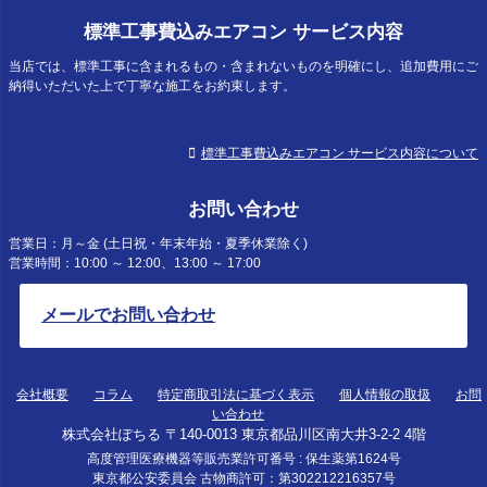
標準工事費込みエアコン サービス内容
当店では、標準工事に含まれるもの・含まれないものを明確にし、追加費用にご
納得いただいた上で丁寧な施工をお約束します。
標準工事費込みエアコン サービス内容について
お問い合わせ
営業日：月～金 (土日祝・年末年始・夏季休業除く)
営業時間：10:00 ～ 12:00、13:00 ～ 17:00
メールでお問い合わせ
会社概要
コラム
特定商取引法に基づく表示
個人情報の取扱
お問
い合わせ
株式会社ぽちる 〒140-0013 東京都品川区南大井3-2-2 4階
高度管理医療機器等販売業許可番号 : 保生薬第1624号
東京都公安委員会 古物商許可：第302212216357号