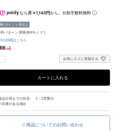
なら
月々1,143円
から。分割手数料無料
34
ポイント進呈 ]
送料パターン
関東発Mサイズ
料の詳細はこちら
庫数
2
お気に入りに登録する
カートに入れる
商品出荷までの目安
1～2営業日
※在庫がある場合
商品についてのお問い合わせ