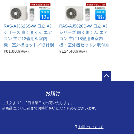
RAS-AJ3626S-W 日立 AJ
RAS-AJ5626D-W 日立 AJ
シリーズ 白くまくん エア
シリーズ 白くまくん エア
コン 主に12畳用※室内
コン 主に18畳用※室内
機・室外機セット／取付別
機・室外機セット／取付別
¥
81,800
¥
124,480
(税込)
(税込)
ペー
ジト
お届け
ップ
へ
ご注文より1～2日営業日で出荷いたします。
※商品により出荷までお時間をいただくものがございます。
お届けについて