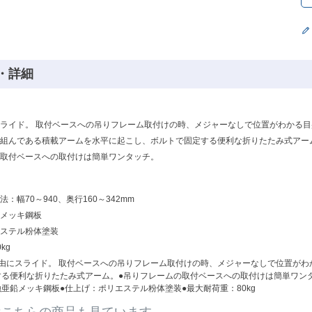
・詳細
ライド。 取付ベースへの吊りフレーム取付けの時、メジャーなしで位置がわかる目
組んである積載アームを水平に起こし、ボルトで固定する便利な折りたたみ式アー
取付ベースへの取付けは簡単ワンタッチ。
：幅70～940、奥行160～342mm
メッキ鋼板
ステル粉体塗装
kg
由にスライド。 取付ベースへの吊りフレーム取付けの時、メジャーなしで位置がわ
る便利な折りたたみ式アーム。●吊りフレームの取付ベースへの取付けは簡単ワンタッチ
溶融亜鉛メッキ鋼板●仕上げ：ポリエステル粉体塗装●最大耐荷重：80kg
はこちらの商品も見ています