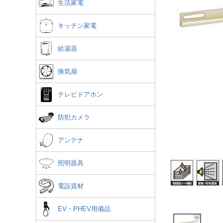
生活家電
キッチン家電
給湯器
換気扇
テレビドアホン
防犯カメラ
アンテナ
照明器具
電設資材
EV・PHEV用備品