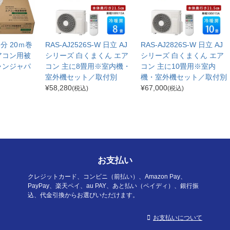
分3分 20ｍ巻
RAS-AJ2526S-W 日立 AJ
RAS-AJ2826S-W 日立 AJ
アコン用被
シリーズ 白くまくん エア
シリーズ 白くまくん エア
ャンジャパ
コン 主に8畳用※室内機・
コン 主に10畳用※室内
室外機セット／取付別
機・室外機セット／取付別
¥
58,280
¥
67,000
(税込)
(税込)
お支払い
クレジットカード、コンビニ（前払い）、Amazon Pay、
PayPay、楽天ペイ、au PAY、あと払い（ペイディ）、銀行振
込、代金引換からお選びいただけます。
お支払いについて