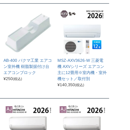
AB-400 バクマ工業 エアコ
MSZ-AXV3626-W 三菱電
ン室外機 樹脂製据付け台
機 AXVシリーズ エアコン
エアコンブロック
主に12畳用※室内機・室外
¥
250
機セット／取付別
(税込)
¥
140,350
(税込)