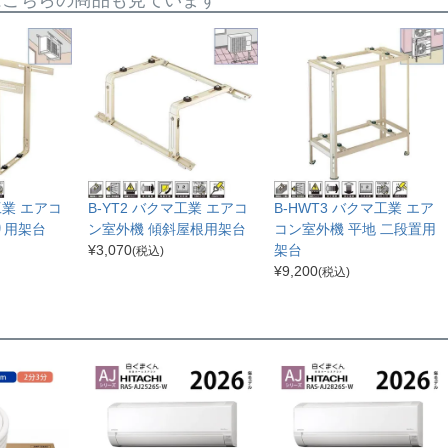
工業 エアコ
B-YT2 バクマ工業 エアコ
B-HWT3 バクマ工業 エア
り用架台
ン室外機 傾斜屋根用架台
コン室外機 平地 二段置用
¥
3,070
架台
(税込)
¥
9,200
(税込)