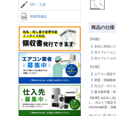
DIY・工具
医療用備品
商品の仕様
【特徴】
左右に自由にス
吊りフレームに
吊りフレームの
【仕様】
エアコン固定寸法
材質：溶融亜鉛
仕上げ：ポリエ
最大耐荷重：80
【特徴】●左右に自
し、ボルトで固定す
342mm●材質：
他のお客様