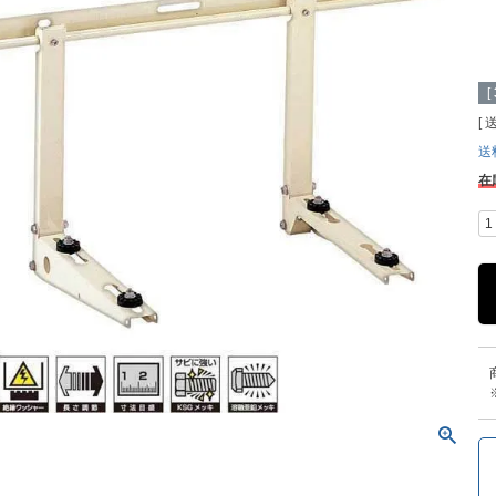
[
送
在