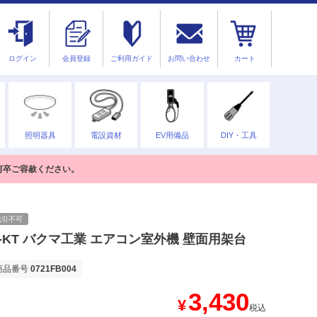
ログイン
会員登録
ご利用ガイド
お問い合わせ
カート
照明器具
電設資材
EV用備品
DIY・工具
何卒ご容赦ください。
代引不可
-KT バクマ工業 エアコン室外機 壁面用架台
商品番号
0721FB004
3,430
¥
税込