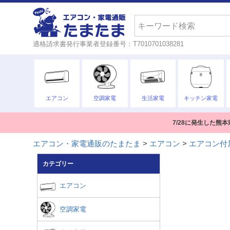
検索
適格請求書発行事業者登録番号：T7010701038281
エアコン
空調家電
生活家電
キッチン家電
7/28に発生した
エアコン・家電通販のたまたま
エアコン
エアコン付
カテゴリー
エアコン
空調家電