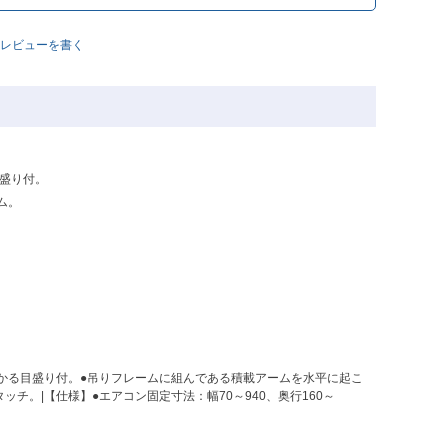
レビューを書く
盛り付。
ム。
かる目盛り付。●吊りフレームに組んである積載アームを水平に起こ
。|【仕様】●エアコン固定寸法：幅70～940、奥行160～