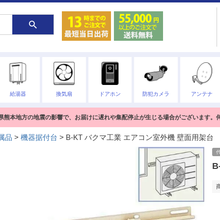
給湯器
換気扇
ドアホン
防犯カメラ
アンテナ
熊本県熊本地方の地震の影響で、お届けに遅れや集配停止が生じる場合がございます。
属品
機器据付台
B-KT バクマ工業 エアコン室外機 壁面用架台
B