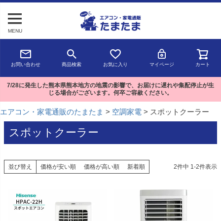
MENU
お問い合わせ
商品検索
お気に入り
マイページ
カート
7/28に発生した熊本県熊本地方の地震の影響で、お届けに遅れや集配停止が生
じる場合がございます。何卒ご容赦ください。
エアコン・家電通販のたまたま
空調家電
スポットクーラー
スポットクーラー
並び替え
価格が安い順
価格が高い順
新着順
2
件中
1
-
2
件表示