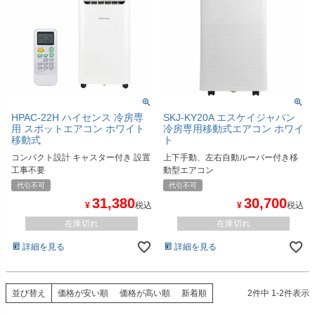
HPAC-22H ハイセンス 冷房専
SKJ-KY20A エスケイジャパン
用 スポットエアコン ホワイト
冷房専用移動式エアコン ホワイ
移動式
ト
コンパクト設計 キャスター付き 設置
上下手動、左右自動ルーバー付き移
工事不要
動型エアコン
代引不可
代引不可
31,380
30,700
¥
税込
¥
税込
在庫切れ
在庫切れ
詳細を見る
詳細を見る
並び替え
価格が安い順
価格が高い順
新着順
2
件中
1
-
2
件表示