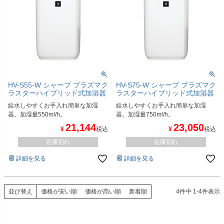
HV-S55-W シャープ プラズマク
HV-S75-W シャープ プラズマク
ラスターハイブリッド式加湿器
ラスターハイブリッド式加湿器
給水しやすくお手入れ簡単な加湿
給水しやすくお手入れ簡単な加湿
器。加湿量550ml/h。
器。加湿量750ml/h。
21,144
23,050
¥
税込
¥
税込
在庫切れ
在庫切れ
詳細を見る
詳細を見る
並び替え
価格が安い順
価格が高い順
新着順
4
件中
1
-
4
件表示