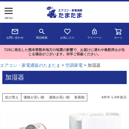
MENU
お問い合わせ
商品検索
お気に入り
マイページ
カート
7/28に発生した熊本県熊本地方の地震の影響で、お届けに遅れや集配停止が生
じる場合がございます。何卒ご容赦ください。
エアコン・家電通販のたまたま
空調家電
加湿器
加湿器
並び替え
価格が安い順
価格が高い順
新着順
4
件中
1
-
4
件表示