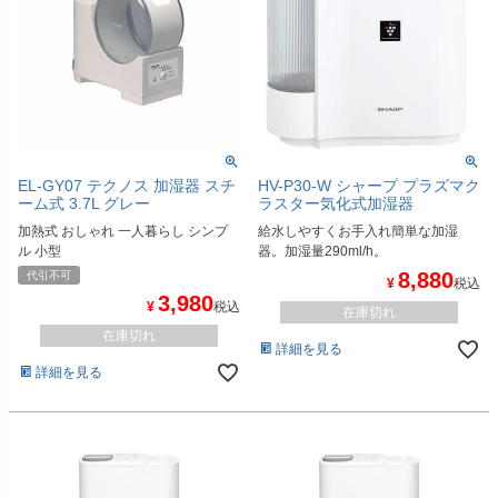
EL-GY07 テクノス 加湿器 スチ
HV-P30-W シャープ プラズマク
ーム式 3.7L グレー
ラスター気化式加湿器
加熱式 おしゃれ 一人暮らし シンプ
給水しやすくお手入れ簡単な加湿
ル 小型
器。加湿量290ml/h。
8,880
代引不可
¥
税込
3,980
¥
税込
在庫切れ
在庫切れ
詳細を見る
詳細を見る