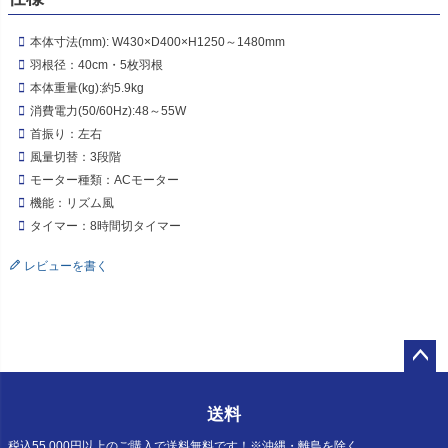
本体寸法(mm): W430×D400×H1250～1480mm
羽根径：40cm・5枚羽根
本体重量(kg):約5.9kg
消費電力(50/60Hz):48～55W
首振り：左右
風量切替：3段階
モーター種類：ACモーター
機能：リズム風
タイマー：8時間切タイマー
レビューを書く
ペー
ジト
送料
ップ
へ
税込55,000円以上のご購入で送料無料です！※沖縄・離島を除く