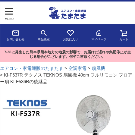
MENU
お問い合わせ
商品検索
お気に入り
マイページ
カート
7/28に発生した熊本県熊本地方の地震の影響で、お届けに遅れや集配停止が生
じる場合がございます。何卒ご容赦ください。
エアコン・家電通販のたまたま
空調家電
扇風機
KI-F537R テクノス TEKNOS 扇風機 40cm フルリモコン フロア
ー扇 KI-F536Rの後継品