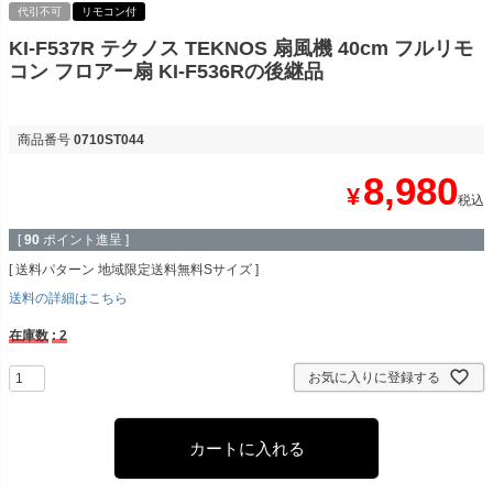
代引不可
リモコン付
KI-F537R テクノス TEKNOS 扇風機 40cm フルリモ
コン フロアー扇 KI-F536Rの後継品
商品番号
0710ST044
8,980
¥
税込
[
90
ポイント進呈 ]
送料パターン
地域限定送料無料Sサイズ
送料の詳細はこちら
在庫数
2
お気に入りに登録する
カートに入れる