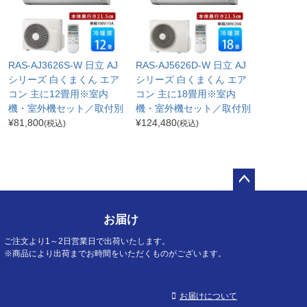
RAS-AJ3626S-W 日立 AJ
RAS-AJ5626D-W 日立 AJ
シリーズ 白くまくん エア
シリーズ 白くまくん エア
コン 主に12畳用※室内
コン 主に18畳用※室内
機・室外機セット／取付別
機・室外機セット／取付別
¥
81,800
¥
124,480
(税込)
(税込)
ペー
ジト
お届け
ップ
へ
ご注文より1～2日営業日で出荷いたします。
※商品により出荷までお時間をいただくものがございます。
お届けについて