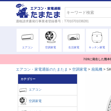
検索
適格請求書発行事業者登録番号：T7010701038281
エアコン
空調家電
生活家電
キッチン家電
7/28に発生した
エアコン・家電通販のたまたま
空調家電
扇風機
S
カテゴリー
エアコン
空調家電