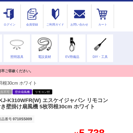
ログイン
会員登録
ご利用ガイド
お問い合わせ
カート
照明器具
電設資材
EV用備品
DIY・工具
何卒ご容赦ください。
羽根30cm ホワイト
代引不可
壁掛扇風機
リモコン付
KJ-K310WFR(W) エスケイジャパン リモコン
き壁掛け扇風機 5枚羽根30cm ホワイト
商品番号
0710SS009
5,738