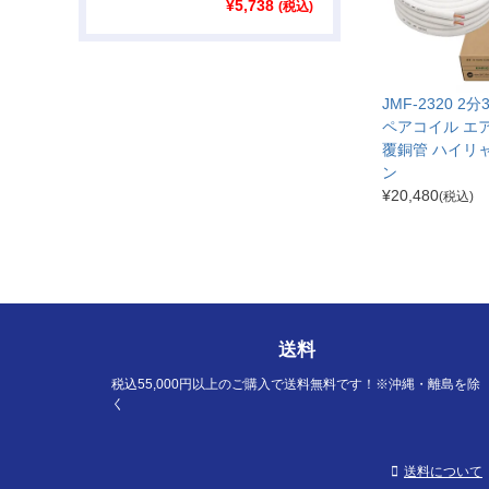
¥
5,738
(税込)
JMF-2320 2
ペアコイル エ
覆銅管 ハイリ
ン
¥
20,480
(税込)
送料
税込55,000円以上のご購入で送料無料です！※沖縄・離島を除
く
送料について