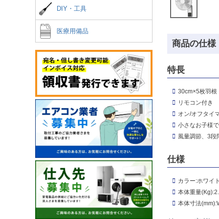
DIY・工具
医療用備品
商品の仕様
特長
30cm×5枚羽根
リモコン付き
オン/オフタイ
小さなお子様で
風量調節、3段
仕様
カラー:ホワイ
本体重量(Kg):2.
本体寸法(mm):W