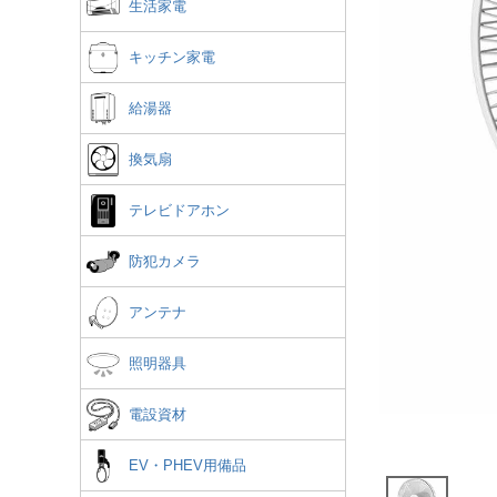
生活家電
キッチン家電
給湯器
換気扇
テレビドアホン
防犯カメラ
アンテナ
照明器具
電設資材
EV・PHEV用備品