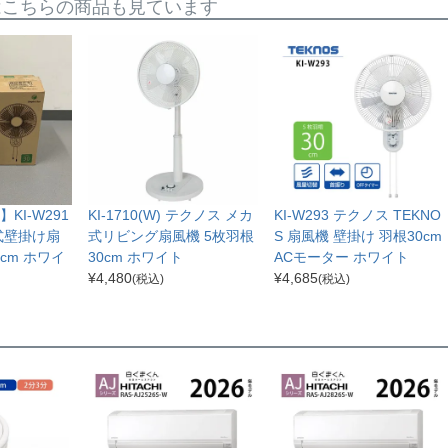
はこちらの商品も見ています
KI-W291
KI-1710(W) テクノス メカ
KI-W293 テクノス TEKNO
式壁掛け扇
式リビング扇風機 5枚羽根
S 扇風機 壁掛け 羽根30cm
cm ホワイ
30cm ホワイト
ACモーター ホワイト
¥
4,480
¥
4,685
(税込)
(税込)