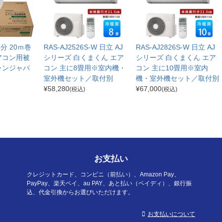
分3分 20ｍ巻
RAS-AJ2526S-W 日立 AJ
RAS-AJ2826S-W 日立 AJ
アコン用被
シリーズ 白くまくん エア
シリーズ 白くまくん エア
ャンジャパ
コン 主に8畳用※室内機・
コン 主に10畳用※室内
室外機セット／取付別
機・室外機セット／取付別
¥
58,280
¥
67,000
(税込)
(税込)
お支払い
クレジットカード、コンビニ（前払い）、Amazon Pay、
PayPay、楽天ペイ、au PAY、あと払い（ペイディ）、銀行振
込、代金引換からお選びいただけます。
お支払いについて