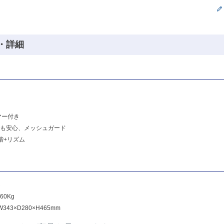
・詳細
マー付き
も安心、メッシュガード
階+リズム
ト
60Kg
343×D280×H465mm