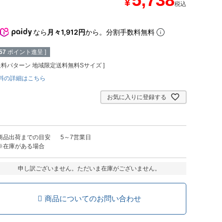
¥
税込
なら
月々1,912円
から。分割手数料無料
57
ポイント進呈 ]
送料パターン
地域限定送料無料Sサイズ
料の詳細はこちら
お気に入りに登録する
商品出荷までの目安
5～7営業日
※在庫がある場合
申し訳ございません。ただいま在庫がございません。
商品についてのお問い合わせ