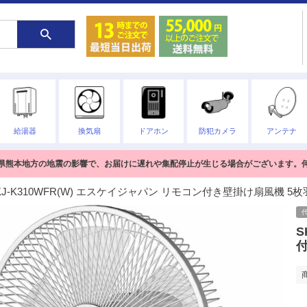
給湯器
換気扇
ドアホン
防犯カメラ
アンテナ
熊本県熊本地方の地震の影響で、お届けに遅れや集配停止が生じる場合がございます。
KJ-K310WFR(W) エスケイジャパン リモコン付き壁掛け扇風機 5枚
S
付