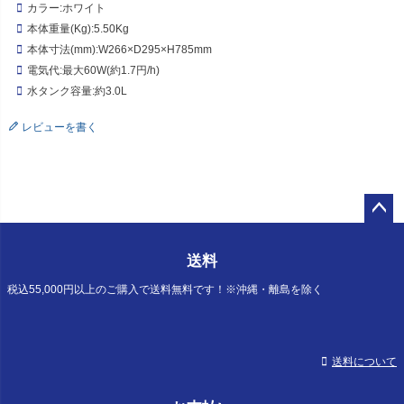
カラー:ホワイト
本体重量(Kg):5.50Kg
本体寸法(mm):W266×D295×H785mm
電気代:最大60W(約1.7円/h)
水タンク容量:約3.0L
レビューを書く
ペー
ジト
送料
ップ
へ
税込55,000円以上のご購入で送料無料です！※沖縄・離島を除く
送料について