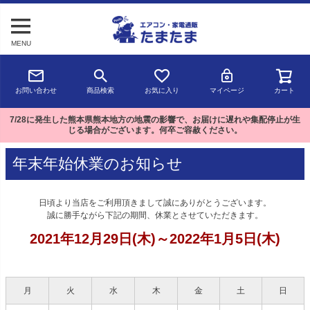
MENU
お問い合わせ
商品検索
お気に入り
マイページ
カート
7/28に発生した熊本県熊本地方の地震の影響で、お届けに遅れや集配停止が生
じる場合がございます。何卒ご容赦ください。
年末年始休業のお知らせ
日頃より当店をご利用頂きまして誠にありがとうございます。
誠に勝手ながら下記の期間、休業とさせていただきます。
2021年12月29日(木)～2022年1月5日(木)
月
火
水
木
金
土
日