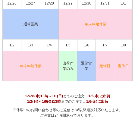
12/26
12/27
12/28
12/29
12/30
12/31
1/1
通常営業
年末年始休業
1/2
1/3
1/4
1/5
1/6
1/7
1/8
出荷作
通常営
年末年始休業
定休日
定休日
業のみ
業
12/28(水)13時～1/1(日)
までのご注文→
1/5(木)に出荷
1/2(月)～1/6(金)13時
までのご注文→
1/6(金)に出荷
※休暇中のお問い合わせ等のご返信は1/6以降順次対応いたします。
ご注文は24時間承っております。