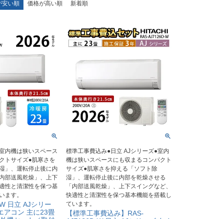
が安い順
価格が高い順
新着順
●室内機は狭いスペース
標準工事費込み●日立 AJシリーズ●室内
クトサイズ●肌寒さを
機は狭いスペースにも収まるコンパクト
湿」、運転停止後に内
サイズ●肌寒さを抑える「ソフト除
内部送風乾燥」、上下
湿」、運転停止後に内部を乾燥させる
適性と清潔性を保つ基
「内部送風乾燥」、上下スイングなど、
います。
快適性と清潔性を保つ基本機能を搭載し
D-W 日立 AJシリー
ています。
エアコン 主に23畳
【標準工事費込み】RAS-