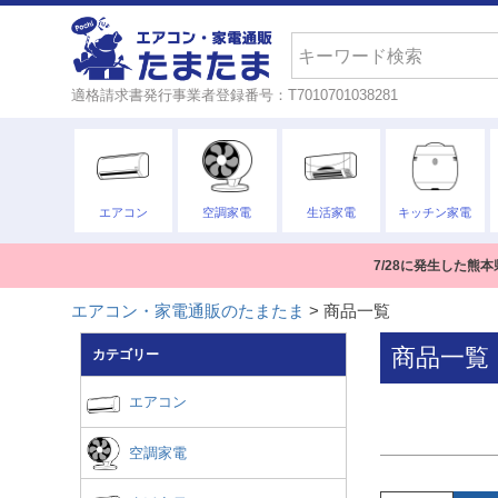
キーワード
検索
適格請求書発行事業者登録番号：T7010701038281
価格
エアコン
空調家電
生活家電
キッチン家電
商品タグ
セール
7/28に発生した
エアコン・家電通販のたまたま
商品一覧
商品一覧
カテゴリー
エアコン
空調家電