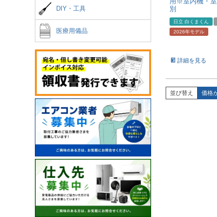
用※室内機・室
別
DIY・工具
日立 白くまくん
医療用備品
2026年モデル
詳細を見る
並び替え
価格