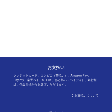
お支払い
クレジットカード、コンビニ（前払い）、Amazon Pay、
PayPay、楽天ペイ、au PAY、あと払い（ペイディ）、銀行振
込、代金引換からお選びいただけます。
お支払いについて