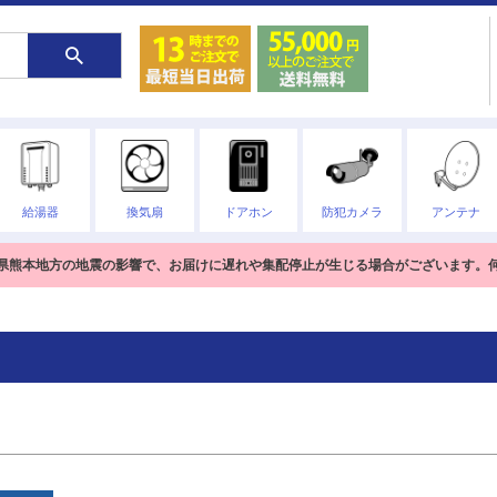
在庫なし商
在庫なし
商品番号/J
〜
予約商品
給湯器
換気扇
ドアホン
防犯カメラ
アンテナ
予約商品
限定
再入荷
翌日発送
並び順
熊本県熊本地方の地震の影響で、お届けに遅れや集配停止が生じる場合がございます。
新着順
レビュー
検索