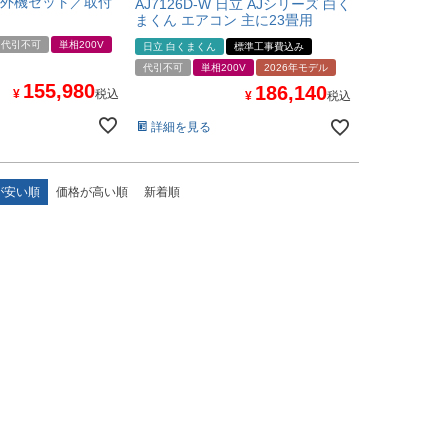
外機セット／取付
AJ7126D-W 日立 AJシリーズ 白く
まくん エアコン 主に23畳用
代引不可
単相200V
日立 白くまくん
標準工事費込み
代引不可
単相200V
2026年モデル
155,980
186,140
¥
税込
¥
税込
詳細を見る
が安い順
価格が高い順
新着順