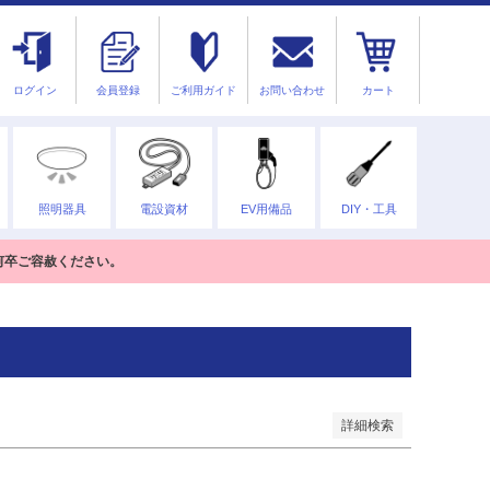
品
商品を表示しない
ログイン
会員登録
ご利用ガイド
お問い合わせ
カート
ANコード
照明器具
電設資材
EV用備品
DIY・工具
のみを表示
何卒ご容赦ください。
登録順
価格が安い順
価格が高い順
優先度順
順
キーワードヒット順
詳細検索