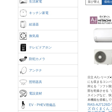
生活家電
並び替え
価格
キッチン家電
給湯器
換気扇
テレビドアホン
防犯カメラ
アンテナ
日立 AJシリーズ
にも収まるコンパ
照明器具
抑える「ソフト除
部を乾燥させる「
電設資材
スイングなど、快
本機能を搭載して
RAS-AJ7126
EV・PHEV用備品
ズ 白くまくん 