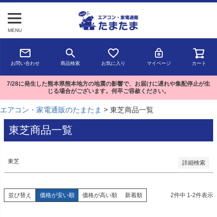
予約商品
MENU
予約商品のみを表示
並び順
お問い合わせ
商品検索
お気に入り
マイページ
カート
新着順
登録順
7/28に発生した熊本県熊本地方の地震の影響で、お届けに遅れや集配停止が生
価格が安い順
じる場合がございます。何卒ご容赦ください。
価格が高い順
優先度順
エアコン・家電通販のたまたま
東芝商品一覧
レビュー順
キーワードヒット順
東芝商品一覧
検索
東芝
詳細検索
並び替え
価格が安い順
価格が高い順
新着順
2
件中
1
-
2
件表示