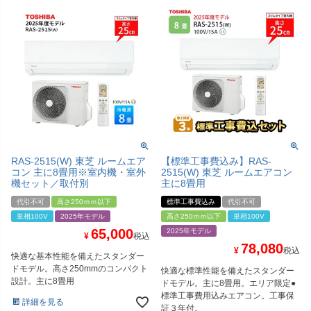
RAS-2515(W) 東芝 ルームエア
【標準工事費込み】RAS-
コン 主に8畳用※室内機・室外
2515(W) 東芝 ルームエアコン
機セット／取付別
主に8畳用
代引不可
高さ250ｍｍ以下
標準工事費込み
代引不可
単相100V
2025年モデル
高さ250ｍｍ以下
単相100V
65,000
2025年モデル
¥
税込
78,080
¥
税込
快適な基本性能を備えたスタンダー
ドモデル。高さ250mmのコンパクト
快適な標準性能を備えたスタンダー
設計。主に8畳用
ドモデル。主に8畳用。エリア限定●
標準工事費用込みエアコン。工事保
詳細を見る
証３年付。