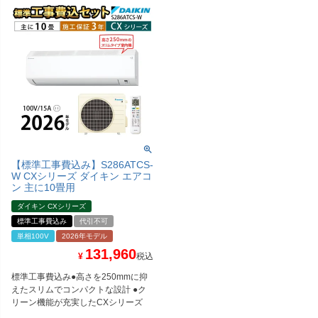
【標準工事費込み】S286ATCS-
W CXシリーズ ダイキン エアコ
ン 主に10畳用
ダイキン CXシリーズ
標準工事費込み
代引不可
単相100V
2026年モデル
131,960
¥
税込
標準工事費込み●高さを250mmに抑
えたスリムでコンパクトな設計 ●ク
リーン機能が充実したCXシリーズ