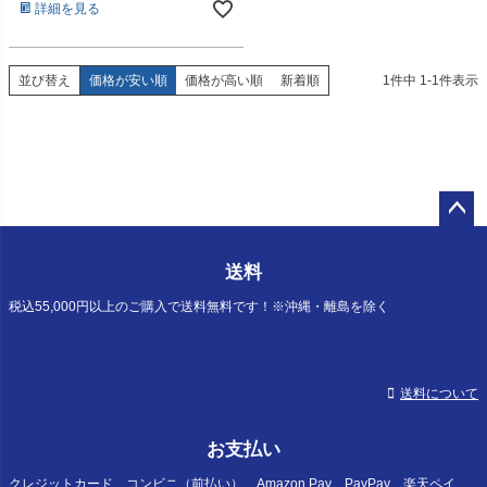
詳細を見る
並び替え
価格が安い順
価格が高い順
新着順
1
件中
1
-
1
件表示
ペー
ジト
送料
ップ
へ
税込55,000円以上のご購入で送料無料です！※沖縄・離島を除く
送料について
お支払い
クレジットカード、コンビニ（前払い）、Amazon Pay、PayPay、楽天ペイ、