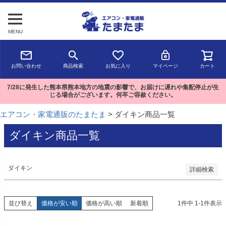
予約商品
MENU
予約商品のみを表示
並び順
お問い合わせ
商品検索
お気に入り
マイページ
カート
新着順
登録順
7/28に発生した熊本県熊本地方の地震の影響で、お届けに遅れや集配停止が生
価格が安い順
じる場合がございます。何卒ご容赦ください。
価格が高い順
優先度順
エアコン・家電通販のたまたま
ダイキン商品一覧
レビュー順
キーワードヒット順
ダイキン商品一覧
検索
ダイキン
詳細検索
並び替え
価格が安い順
価格が高い順
新着順
1
件中
1
-
1
件表示