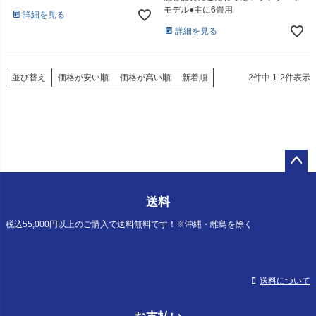
モデル●主に6畳用
詳細を見る
詳細を見る
並び替え
価格が安い順
価格が高い順
新着順
2
件中
1
-
2
件表示
ペー
ジト
送料
ップ
へ
税込55,000円以上のご購入で送料無料です！※沖縄・離島を除く
送料について