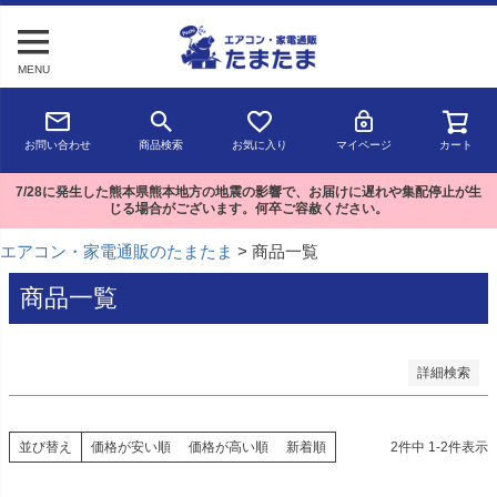
予約商品
MENU
予約商品のみを表示
並び順
お問い合わせ
商品検索
お気に入り
マイページ
カート
新着順
登録順
7/28に発生した熊本県熊本地方の地震の影響で、お届けに遅れや集配停止が生
価格が安い順
じる場合がございます。何卒ご容赦ください。
価格が高い順
優先度順
エアコン・家電通販のたまたま
商品一覧
レビュー順
キーワードヒット順
商品一覧
検索
詳細検索
並び替え
価格が安い順
価格が高い順
新着順
2
件中
1
-
2
件表示