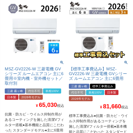
MSZ-GV2226-W 三菱電機 GV
【標準工事費込み】MSZ-
シリーズ ルームエアコン 主に6
GV2226-W 三菱電機 GVシリー
畳用※室内機・室外機セット／
ズ ルームエアコン 主に6畳用
取付別
三菱 霧ヶ峰
標準工事費込み
三菱 霧ヶ峰
代引不可
単相100V
代引不可
単相100V
日本製
日本製
2026年モデル
2026年モデル
65,030
81,660
¥
税込
¥
税込
抗菌・防カビ・ウイルス抑制作用が
標準工事費込み●抗菌・防カビ・ウイ
あるコーティングを施した清潔Vフィ
ルス抑制作用があるコーティングを
ルター搭載●基本機能と品質にこだわ
施した清潔Vフィルター搭載●基本機
った スタンダードモデル●主に6畳用
能と品質にこだわった スタンダード