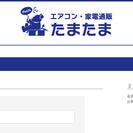
ま
会
お