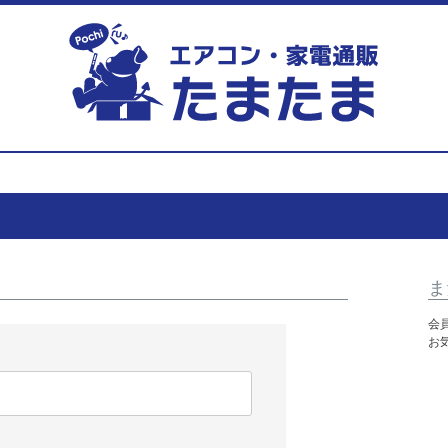
ま
会
お