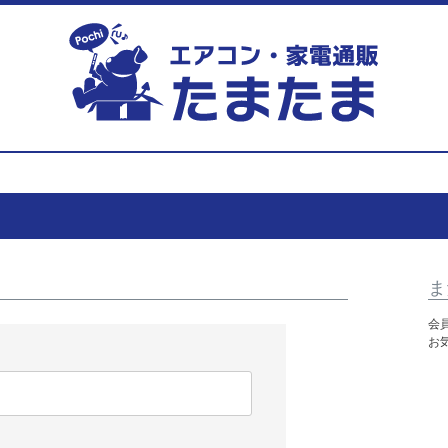
ま
会
お