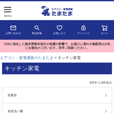
MENU
お問い合わせ
商品検索
お気に入り
マイページ
カート
7/28に発生した熊本県熊本地方の地震の影響で、お届けに遅れや集配停止が生
じる場合がございます。何卒ご容赦ください。
エアコン・家電通販のたまたま
キッチン家電
キッチン家電
8
件中
1
-
8
件表示
炊飯器
食器洗い機