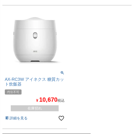
AX-RC3W アイネクス 糖質カッ
ト炊飯器
代引不可
10,670
¥
税込
在庫切れ
詳細を見る