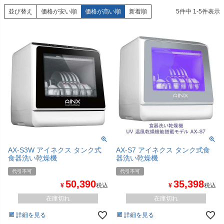
並び替え
価格が安い順
価格が高い順
新着順
5
件中
1
-
5
件表示
AX-S3W アイネクス タンク式
AX-S7 アイネクス タンク式食
食器洗い乾燥機
器洗い乾燥機
代引不可
代引不可
50,390
35,398
¥
税込
¥
税込
在庫切れ
在庫切れ
詳細を見る
詳細を見る