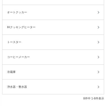
オートクッカー
IHクッキングヒーター
トースター
コーヒーメーカー
冷蔵庫
浄水器・整水器
8
件中
1
-
8
件表示