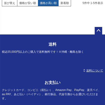
並び替え
価格が安い順
価格が高い順
新着順
5
件中
1
-
5
件表示
ペー
ジト
送料
ップ
へ
税込55,000円以上のご購入で送料無料です！※沖縄・離島を除く
送料について
お支払い
クレジットカード、コンビニ（前払い）、Amazon Pay、PayPay、楽天ペイ、
au PAY、あと払い（ペイディ）、銀行振込、代金引換からお選びいただけま
す。