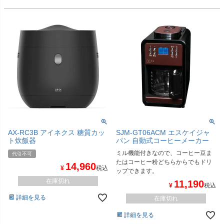
AX-RC3B アイネクス 糖質カッ
SJM-GT06ACM エスケイジャ
ト炊飯器
パン 自動式コーヒーメーカー
ミル機能付きなので、コーヒー豆ま
代引不可
たはコーヒー粉どちらからでもドリ
14,960
¥
税込
ップできます。
在庫切れ
11,190
¥
税込
詳細を見る
在庫切れ
詳細を見る