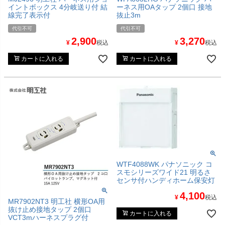
イントボックス 4分岐送り付 結
ーネス用OAタップ 2個口 接地
線完了表示付
抜止3m
代引不可
代引不可
2,900
3,270
¥
税込
¥
税込
カートに入れる
カートに入れる
WTF4088WK パナソニック コ
スモシリーズワイド21 明るさ
センサ付ハンディホーム保安灯
4,100
¥
税込
MR7902NT3 明工社 横形OA用
抜け止め接地タップ 2個口
カートに入れる
VCT3mハーネスプラグ付