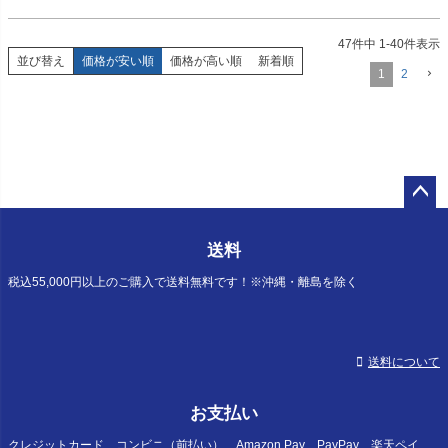
47
件中
1
-
40
件表示
並び替え
価格が安い順
価格が高い順
新着順
1
2
ペー
ジト
送料
ップ
へ
税込55,000円以上のご購入で送料無料です！※沖縄・離島を除く
送料について
お支払い
クレジットカード、コンビニ（前払い）、Amazon Pay、PayPay、楽天ペイ、