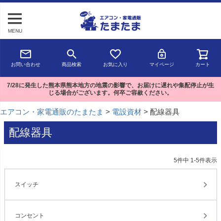
MENU
お問い合わせ
商品検索
お気に入り
マイページ
カート
7/28に発生した熊本県熊本地方の地震の影響で、お届けに遅れや集配停止が生
じる場合がございます。何卒ご容赦ください。
エアコン・家電通販のたまたま
電設資材
配線器具
配線器具
5
件中
1
-
5
件表示
スイッチ
コンセント