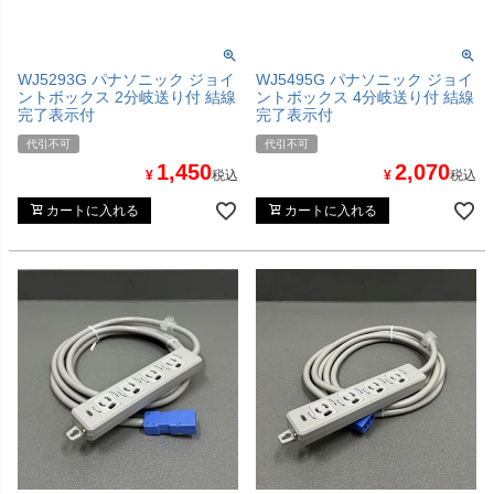
WJ5293G パナソニック ジョイ
WJ5495G パナソニック ジョイ
ントボックス 2分岐送り付 結線
ントボックス 4分岐送り付 結線
完了表示付
完了表示付
代引不可
代引不可
1,450
2,070
¥
税込
¥
税込
カートに入れる
カートに入れる