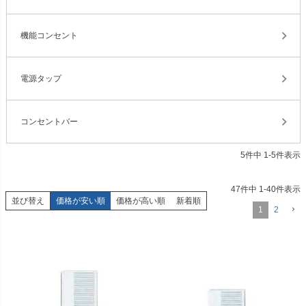
機能コンセント
電源タップ
コンセントバー
5
件中
1
-
5
件表示
47
件中
1
-
40
件表示
並び替え
価格が安い順
価格が高い順
新着順
1
2