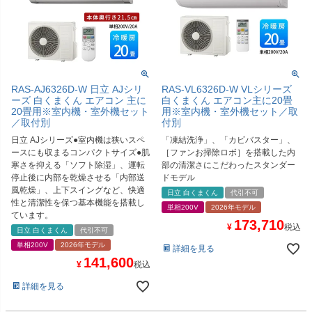
RAS-AJ6326D-W 日立 AJシリ
RAS-VL6326D-W VLシリーズ
ーズ 白くまくん エアコン 主に
白くまくん エアコン主に20畳
20畳用※室内機・室外機セット
用※室内機・室外機セット／取
／取付別
付別
日立 AJシリーズ●室内機は狭いスペ
「凍結洗浄」、「カビバスター」、
ースにも収まるコンパクトサイズ●肌
［ファンお掃除ロボ］を搭載した内
寒さを抑える「ソフト除湿」、運転
部の清潔さにこだわったスタンダー
停止後に内部を乾燥させる「内部送
ドモデル
風乾燥」、上下スイングなど、快適
日立 白くまくん
代引不可
性と清潔性を保つ基本機能を搭載し
単相200V
2026年モデル
ています。
173,710
¥
税込
日立 白くまくん
代引不可
単相200V
2026年モデル
詳細を見る
141,600
¥
税込
詳細を見る