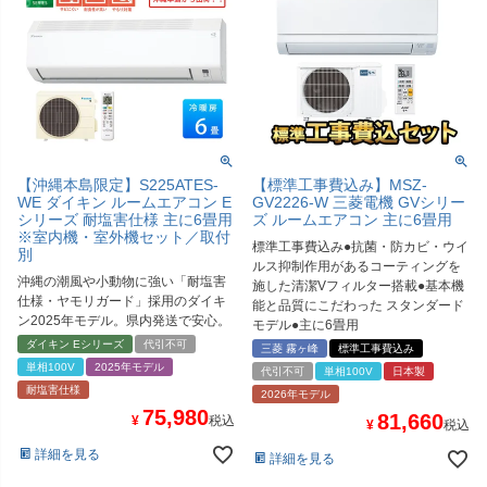
【沖縄本島限定】S225ATES-
【標準工事費込み】MSZ-
WE ダイキン ルームエアコン E
GV2226-W 三菱電機 GVシリー
シリーズ 耐塩害仕様 主に6畳用
ズ ルームエアコン 主に6畳用
※室内機・室外機セット／取付
標準工事費込み●抗菌・防カビ・ウイ
別
ルス抑制作用があるコーティングを
沖縄の潮風や小動物に強い「耐塩害
施した清潔Vフィルター搭載●基本機
仕様・ヤモリガード」採用のダイキ
能と品質にこだわった スタンダード
ン2025年モデル。県内発送で安心。
モデル●主に6畳用
ダイキン Eシリーズ
代引不可
三菱 霧ヶ峰
標準工事費込み
単相100V
2025年モデル
代引不可
単相100V
日本製
耐塩害仕様
2026年モデル
75,980
81,660
¥
税込
¥
税込
詳細を見る
詳細を見る