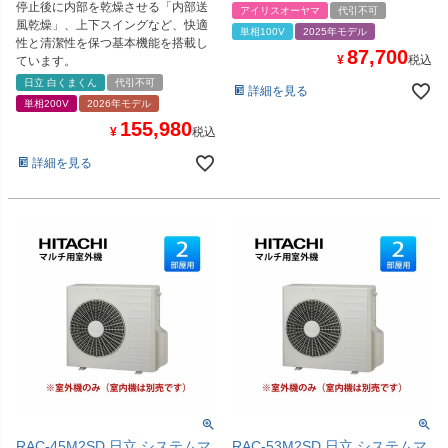
停止後に内部を乾燥させる「内部送
アイリスオーヤマ
代引不可
風乾燥」、上下スイングなど、快適
単相100V
2025年モデル
性と清潔性を保つ基本機能を搭載し
87,700
¥
税込
ています。
日立 白くまくん
代引不可
詳細を見る
単相200V
2026年モデル
155,980
¥
税込
詳細を見る
RAC-45M2SD 日立 システムマ
RAC-53M2SD 日立 システムマ