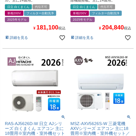
ル。主に14畳用。
除機能搭載。主に14畳用。
日立 白くまくん
代引不可
日立 白くまくん
代引不可
単相200V
フィルター自動洗浄
単相200V
フィルター自動洗浄
2025年モデル
2025年モデル
181,100
204,840
¥
税込
¥
税込
詳細を見る
詳細を見る
RAS-AJ5626D-W 日立 AJシリ
MSZ-AXV5626S-W 三菱電機
ーズ 白くまくん エアコン 主に
AXVシリーズ エアコン 主に18
18畳用※室内機・室外機セット
畳用※室内機・室外機セット／