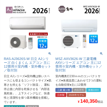
RAS-AJ3626S-W 日立 AJシリ
MSZ-AXV3626-W 三菱電機
ーズ 白くまくん エアコン 主に
AXVシリーズ エアコン 主に12
12畳用※室内機・室外機セット
畳用※室内機・室外機セット／
／取付別
取付別
日立 AJシリーズ●室内機は狭いスペ
室内機奥行230ｍｍのコンパクトサ
ースにも収まるコンパクトサイズ●肌
イズ●体感温度にあわせて2つの運転
寒さを抑える「ソフト除湿」、運転
を自動切替●主に12畳用
停止後に内部を乾燥させる「内部送
三菱 霧ヶ峰
代引不可
単相100V
風乾燥」、上下スイングなど、快適
日本製
2026年モデル
性と清潔性を保つ基本機能を搭載し
140,350
¥
税込
ています。