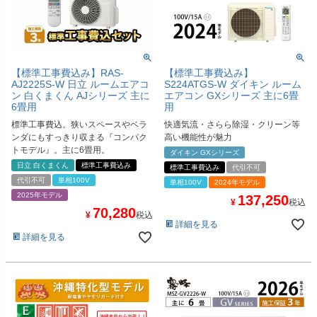
【標準工事費込み】RAS-
【標準工事費込み】
AJ2225S-W 日立 ルームエアコ
S224ATGS-W ダイキン ルーム
ン 白くまくん AJシリーズ 主に
エアコン GXシリーズ 主に6畳
6畳用
用
標準工事費込。狭いスペースやベラ
快適気流・さらら除湿・クリーン等
ンダにもすっきり収まる『コンパク
高い機能性が魅力
トモデル』。主に6畳用。
ダイキン GXシリーズ
日立 白くまくん
標準工事費込み
標準工事費込み
代引不可
代引不可
単相100V
単相100V
2024年モデル
2025年モデル
137,250
¥
税込
70,280
¥
税込
詳細を見る
詳細を見る