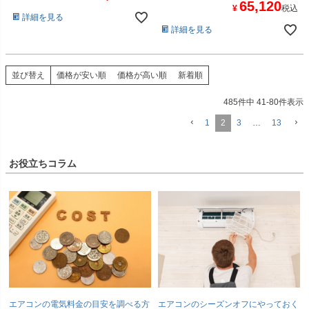
65,120
¥
税込
詳細を見る
詳細を見る
並び替え
価格が安い順
価格が高い順
新着順
485
件中
41
-
80
件表示
1
2
3
…
13
お役立ちコラム
エアコンの電気料金の目安を調べる方
エアコンのシーズンオフにやっておく