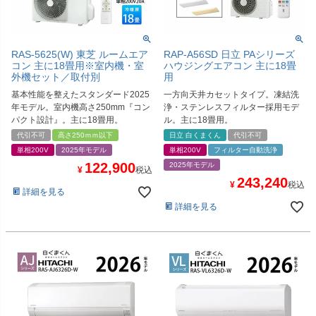
RAS-5625(W) 東芝 ルームエア
RAP-A56SD 日立 PAシリーズ
コン 主に18畳用※室内機・室
ハウジングエアコン 主に18畳
外機セット／取付別
用
基本性能を整えたスタンダード2025
一方向天井カセットタイプ。凍結洗
年モデル。室内機高さ250mm『コン
浄・ステンレスフィルター採用モデ
パクト設計』。主に18畳用。
ル。主に18畳用。
代引不可
高さ250ｍｍ以下
日立 白くまくん
代引不可
単相200V
2025年モデル
単相200V
フィルター自動洗浄
122,900
2025年モデル
¥
税込
243,240
¥
税込
詳細を見る
詳細を見る