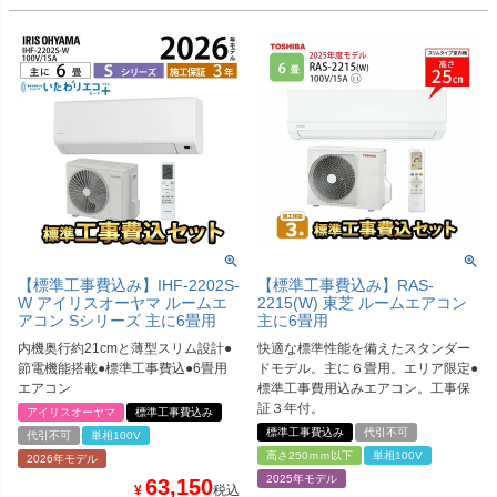
【標準工事費込み】IHF-2202S-
【標準工事費込み】RAS-
W アイリスオーヤマ ルームエ
2215(W) 東芝 ルームエアコン
アコン Sシリーズ 主に6畳用
主に6畳用
内機奥行約21cmと薄型スリム設計●
快適な標準性能を備えたスタンダー
節電機能搭載●標準工事費込●6畳用
ドモデル。主に６畳用。エリア限定●
エアコン
標準工事費用込みエアコン。工事保
証３年付。
アイリスオーヤマ
標準工事費込み
標準工事費込み
代引不可
代引不可
単相100V
高さ250ｍｍ以下
単相100V
2026年モデル
2025年モデル
63,150
¥
税込