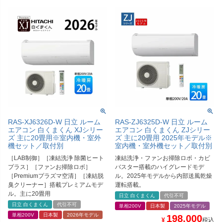
RAS-XJ6326D-W 日立 ルーム
RAS-ZJ6325D-W 日立 ルーム
エアコン 白くまくん XJシリー
エアコン 白くまくん ZJシリー
ズ 主に20畳用※室内機・室外
ズ 主に20畳用 2025年モデル※
機セット／取付別
室内機・室外機セット／取付別
［LAB制御］［凍結洗浄 除菌ヒート
凍結洗浄・ファンお掃除ロボ・カビ
プラス］［ファンお掃除ロボ］
バスター搭載のハイグレードモデ
［Premiumプラズマ空清］［凍結脱
ル。2025年モデルから内部送風乾燥
臭クリーナー］搭載プレミアムモデ
運転搭載。
ル。主に20畳用
日立 白くまくん
代引不可
日立 白くまくん
代引不可
単相200V
日本製
2025年モデル
単相200V
日本製
2026年モデル
198,000
¥
税込