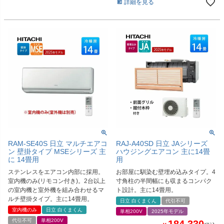
詳細を見る
RAM-SE40S 日立 マルチエアコ
RAJ-A40SD 日立 JAシリーズ
ン 壁掛タイプ MSEシリーズ 主
ハウジングエアコン 主に14畳
に 14畳用
用
ステンレスをエアコン内部に採用。
お部屋に馴染む壁埋め込みタイプ。4
室内機のみ(リモコン付き)。2台以上
寸角柱の半間幅にも収まるコンパク
の室内機と室外機を組み合わせるマ
ト設計。主に14畳用。
ルチ壁掛タイプ。主に14畳用。
日立 白くまくん
代引不可
室内機のみ
日立 白くまくん
単相200V
2025年モデル
代引不可
単相200V
184,330