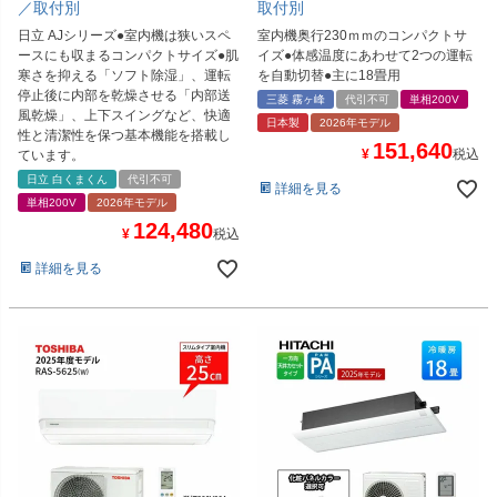
／取付別
取付別
日立 AJシリーズ●室内機は狭いスペ
室内機奥行230ｍｍのコンパクトサ
ースにも収まるコンパクトサイズ●肌
イズ●体感温度にあわせて2つの運転
寒さを抑える「ソフト除湿」、運転
を自動切替●主に18畳用
停止後に内部を乾燥させる「内部送
三菱 霧ヶ峰
代引不可
単相200V
風乾燥」、上下スイングなど、快適
日本製
2026年モデル
性と清潔性を保つ基本機能を搭載し
151,640
¥
税込
ています。
日立 白くまくん
代引不可
詳細を見る
単相200V
2026年モデル
124,480
¥
税込
詳細を見る