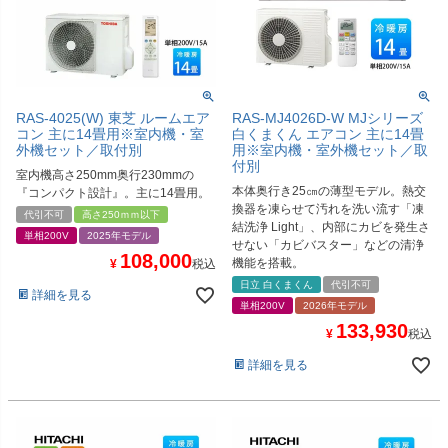
RAS-4025(W) 東芝 ルームエア
RAS-MJ4026D-W MJシリーズ
コン 主に14畳用※室内機・室
白くまくん エアコン 主に14畳
外機セット／取付別
用※室内機・室外機セット／取
付別
室内機高さ250mm奥行230mmの
本体奥行き25㎝の薄型モデル。熱交
『コンパクト設計』。主に14畳用。
換器を凍らせて汚れを洗い流す「凍
代引不可
高さ250ｍｍ以下
結洗浄 Light」、内部にカビを発生さ
単相200V
2025年モデル
せない「カビバスター」などの清浄
108,000
機能を搭載。
¥
税込
日立 白くまくん
代引不可
詳細を見る
単相200V
2026年モデル
133,930
¥
税込
詳細を見る