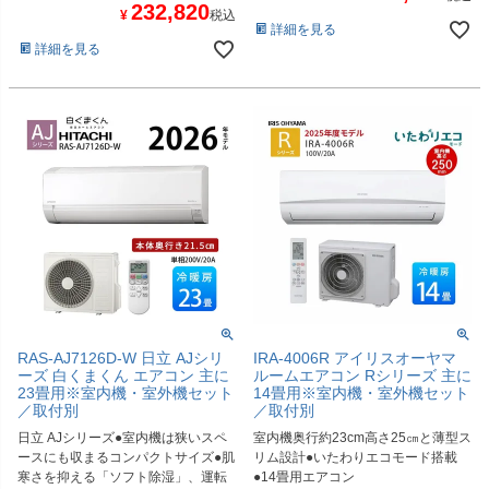
232,820
¥
税込
詳細を見る
詳細を見る
RAS-AJ7126D-W 日立 AJシリ
IRA-4006R アイリスオーヤマ
ーズ 白くまくん エアコン 主に
ルームエアコン Rシリーズ 主に
23畳用※室内機・室外機セット
14畳用※室内機・室外機セット
／取付別
／取付別
日立 AJシリーズ●室内機は狭いスペ
室内機奥行約23cm高さ25㎝と薄型ス
ースにも収まるコンパクトサイズ●肌
リム設計●いたわりエコモード搭載
寒さを抑える「ソフト除湿」、運転
●14畳用エアコン