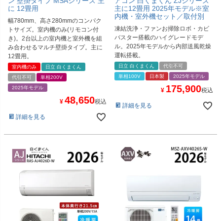
ン 壁掛タイプ MSAシリーズ 主
アコン 白くまくん ZJシリーズ
に 12畳用
主に12畳用 2025年モデル※室
内機・室外機セット／取付別
幅780mm、高さ280mmのコンパク
凍結洗浄・ファンお掃除ロボ・カビ
トサイズ。室内機のみ(リモコン付
バスター搭載のハイグレードモデ
き)。2台以上の室内機と室外機を組
ル。2025年モデルから内部送風乾燥
み合わせるマルチ壁掛タイプ。主に
運転搭載。
12畳用。
日立 白くまくん
代引不可
室内機のみ
日立 白くまくん
単相100V
日本製
2025年モデル
代引不可
単相200V
175,900
2025年モデル
¥
税込
48,650
¥
税込
詳細を見る
詳細を見る