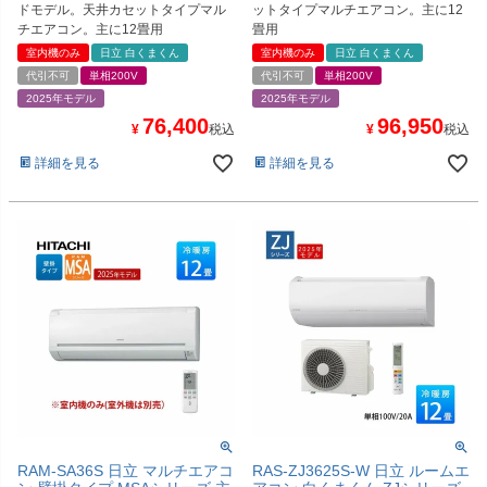
ドモデル。天井カセットタイプマル
ットタイプマルチエアコン。主に12
チエアコン。主に12畳用
畳用
室内機のみ
日立 白くまくん
室内機のみ
日立 白くまくん
代引不可
単相200V
代引不可
単相200V
2025年モデル
2025年モデル
76,400
96,950
¥
税込
¥
税込
詳細を見る
詳細を見る
RAM-SA36S 日立 マルチエアコ
RAS-ZJ3625S-W 日立 ルームエ