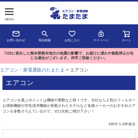
MENU
お問い合わせ
商品検索
お気に入り
マイページ
カート
7/28に発生した熊本県熊本地方の地震の影響で、お届けに遅れや集配停止が生
じる場合がございます。何卒ご容赦ください。
エアコン・家電通販のたまたま
エアコン
エアコン
エアコンを選ぶポイントは機能や畳数など様々です。当社なら人気のフィルター
お掃除機能や空気清浄機能が搭載されたモデルなど各種メーカーのおすすめエア
コンを多数そろえているので、ぜひ比較ご検討下さい！
4
件中
1
-
4
件表示