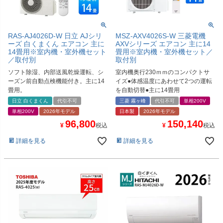
RAS-AJ4026D-W 日立 AJシリ
MSZ-AXV4026S-W 三菱電機
ーズ 白くまくん エアコン 主に
AXVシリーズ エアコン 主に14
14畳用※室内機・室外機セット
畳用※室内機・室外機セット／
／取付別
取付別
ソフト除湿、内部送風乾燥運転、シ
室内機奥行230ｍｍのコンパクトサ
ーズン前自動点検機能付き。主に14
イズ●体感温度にあわせて2つの運転
畳用。
を自動切替●主に14畳用
日立 白くまくん
代引不可
三菱 霧ヶ峰
代引不可
単相200V
単相200V
2026年モデル
日本製
2026年モデル
96,800
150,140
¥
税込
¥
税込
詳細を見る
詳細を見る