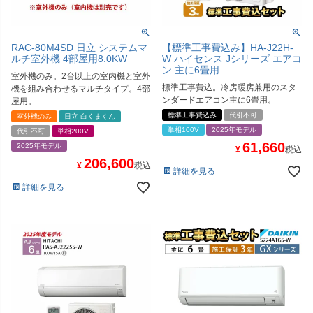
RAC-80M4SD 日立 システムマ
【標準工事費込み】HA-J22H-
ルチ室外機 4部屋用8.0KW
W ハイセンス Jシリーズ エアコ
ン 主に6畳用
室外機のみ。2台以上の室内機と室外
標準工事費込。冷房暖房兼用のスタ
機を組み合わせるマルチタイプ。4部
ンダードエアコン主に6畳用。
屋用。
標準工事費込み
代引不可
室外機のみ
日立 白くまくん
単相100V
2025年モデル
代引不可
単相200V
61,660
2025年モデル
¥
税込
206,600
¥
税込
詳細を見る
詳細を見る