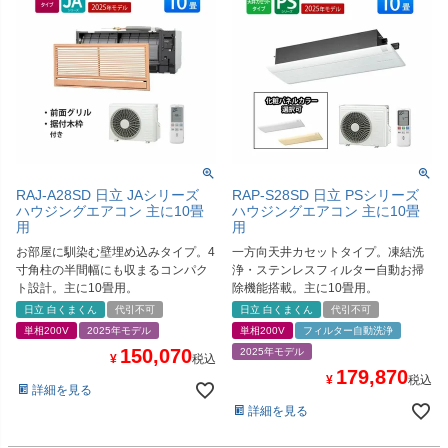
RAJ-A28SD 日立 JAシリーズ
RAP-S28SD 日立 PSシリーズ
ハウジングエアコン 主に10畳
ハウジングエアコン 主に10畳
用
用
お部屋に馴染む壁埋め込みタイプ。4
一方向天井カセットタイプ。凍結洗
寸角柱の半間幅にも収まるコンパク
浄・ステンレスフィルター自動お掃
ト設計。主に10畳用。
除機能搭載。主に10畳用。
日立 白くまくん
代引不可
日立 白くまくん
代引不可
単相200V
2025年モデル
単相200V
フィルター自動洗浄
150,070
2025年モデル
¥
税込
179,870
¥
税込
詳細を見る
詳細を見る