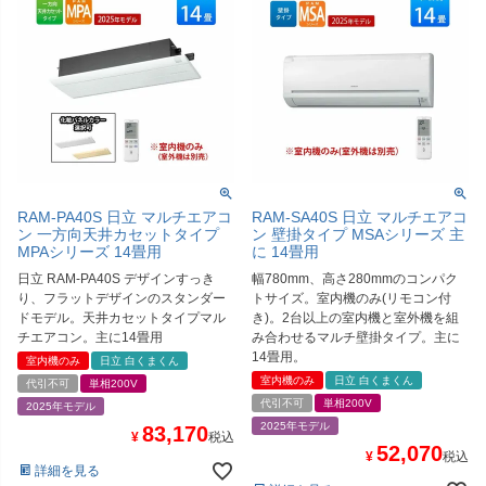
RAM-PA40S 日立 マルチエアコ
RAM-SA40S 日立 マルチエアコ
ン 一方向天井カセットタイプ
ン 壁掛タイプ MSAシリーズ 主
MPAシリーズ 14畳用
に 14畳用
日立 RAM-PA40S デザインすっき
幅780mm、高さ280mmのコンパク
り、フラットデザインのスタンダー
トサイズ。室内機のみ(リモコン付
ドモデル。天井カセットタイプマル
き)。2台以上の室内機と室外機を組
チエアコン。主に14畳用
み合わせるマルチ壁掛タイプ。主に
14畳用。
室内機のみ
日立 白くまくん
室内機のみ
日立 白くまくん
代引不可
単相200V
代引不可
単相200V
2025年モデル
2025年モデル
83,170
¥
税込
52,070
¥
税込
詳細を見る