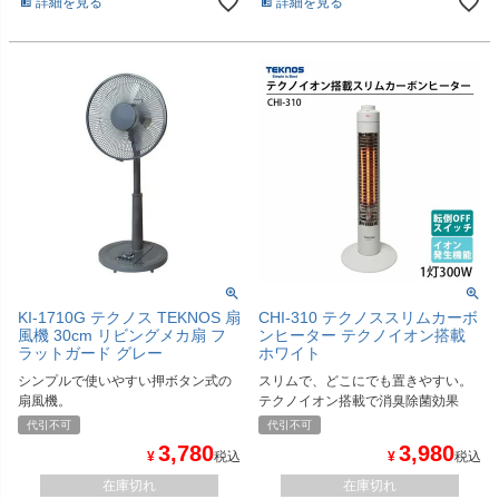
詳細を見る
詳細を見る
KI-1710G テクノス TEKNOS 扇
CHI-310 テクノススリムカーボ
風機 30cm リビングメカ扇 フ
ンヒーター テクノイオン搭載
ラットガード グレー
ホワイト
シンプルで使いやすい押ボタン式の
スリムで、どこにでも置きやすい。
扇風機。
テクノイオン搭載で消臭除菌効果
代引不可
代引不可
3,780
3,980
¥
税込
¥
税込
在庫切れ
在庫切れ