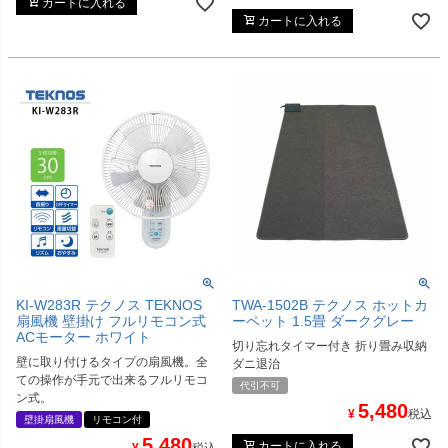
カートに入れる
カートに入れる
KI-W283R テクノス TEKNOS
TWA-1502B テクノス ホットカ
扇風機 壁掛け フルリモコン式
ーペット 1.5畳 ダークグレー
ACモーター ホワイト
切り忘れタイマー付き 折り畳み収納
壁に取り付けるタイプの扇風機。全
ダニ退治
ての操作が手元で出来るフルリモコ
代引不可
ン式。
5,480
¥
税込
壁掛扇風機
リモコン付
5,480
カートに入れる
¥
税込