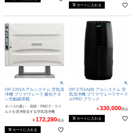
カートに入れる
OP-Z201A アルシステム 空気清
OP-Z751A(B) アルシステム 空
浄機 プリマヴェーラ 酸化チタ
気清浄機 プリマヴェーラサーク
ン光触媒搭載
ルPRO ブラック
タバコの臭い・花粉・PM2.5・ウイ
330,000
¥
税込
ルスを清浄除去する空気清浄機
172,280
カートに入れる
¥
税込
カートに入れる