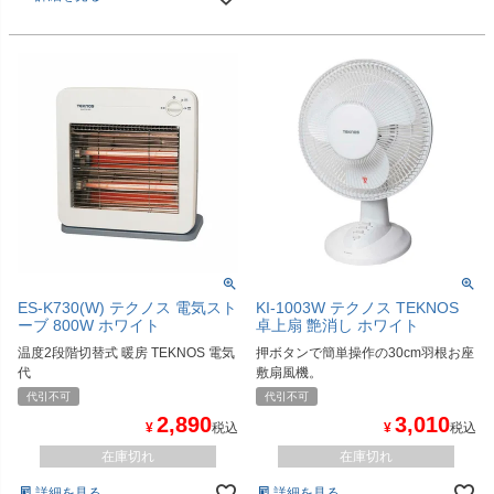
ES-K730(W) テクノス 電気スト
KI-1003W テクノス TEKNOS
ーブ 800W ホワイト
卓上扇 艶消し ホワイト
温度2段階切替式 暖房 TEKNOS 電気
押ボタンで簡単操作の30cm羽根お座
代
敷扇風機。
代引不可
代引不可
2,890
3,010
¥
税込
¥
税込
在庫切れ
在庫切れ
詳細を見る
詳細を見る