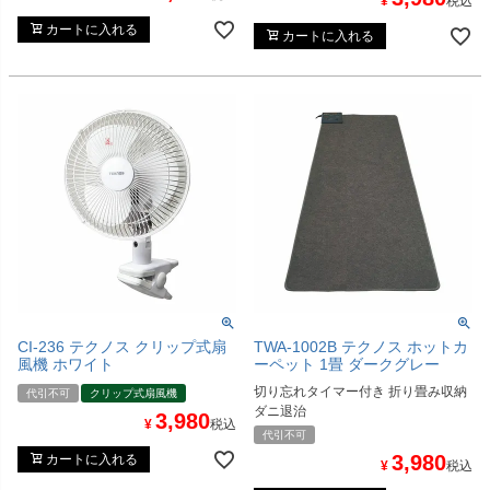
¥
税込
カートに入れる
カートに入れる
CI-236 テクノス クリップ式扇
TWA-1002B テクノス ホットカ
風機 ホワイト
ーペット 1畳 ダークグレー
切り忘れタイマー付き 折り畳み収納
代引不可
クリップ式扇風機
ダニ退治
3,980
¥
税込
代引不可
3,980
カートに入れる
¥
税込