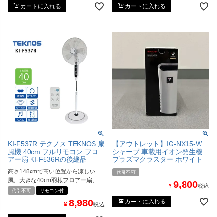
カートに入れる
カートに入れる
KI-F537R テクノス TEKNOS 扇
【アウトレット】IG-NX15-W
風機 40cm フルリモコン フロ
シャープ 車載用イオン発生機
アー扇 KI-F536Rの後継品
プラズマクラスター ホワイト
高さ148cmで高い位置から涼しい
代引不可
風。大きな40cm羽根フロアー扇。
9,800
¥
税込
代引不可
リモコン付
8,980
カートに入れる
¥
税込