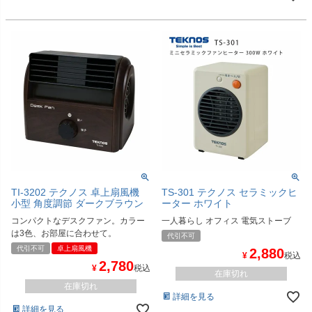
TI-3202 テクノス 卓上扇風機
TS-301 テクノス セラミックヒ
小型 角度調節 ダークブラウン
ーター ホワイト
コンパクトなデスクファン。カラー
一人暮らし オフィス 電気ストーブ
は3色、お部屋に合わせて。
代引不可
代引不可
卓上扇風機
2,880
¥
税込
2,780
¥
税込
在庫切れ
在庫切れ
詳細を見る
詳細を見る