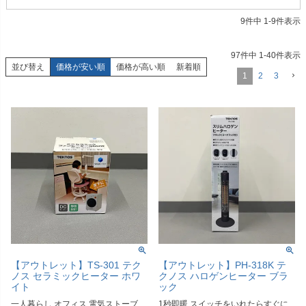
9
件中
1
-
9
件表示
97
件中
1
-
40
件表示
並び替え
価格が安い順
価格が高い順
新着順
1
2
3
【アウトレット】TS-301 テク
【アウトレット】PH-318K テ
ノス セラミックヒーター ホワ
クノス ハロゲンヒーター ブラ
イト
ック
一人暮らし オフィス 電気ストーブ
1秒即暖 スイッチをいれたらすぐに