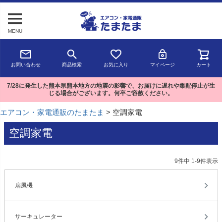
MENU
お問い合わせ
商品検索
お気に入り
マイページ
カート
7/28に発生した熊本県熊本地方の地震の影響で、お届けに遅れや集配停止が生
じる場合がございます。何卒ご容赦ください。
エアコン・家電通販のたまたま
空調家電
空調家電
9
件中
1
-
9
件表示
扇風機
サーキュレーター