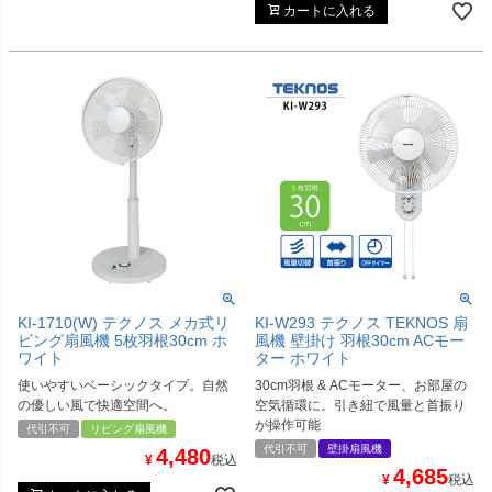
カートに入れる
KI-1710(W) テクノス メカ式リ
KI-W293 テクノス TEKNOS 扇
ビング扇風機 5枚羽根30cm ホ
風機 壁掛け 羽根30cm ACモー
ワイト
ター ホワイト
使いやすいベーシックタイプ。自然
30cm羽根 & ACモーター、お部屋の
の優しい風で快適空間へ。
空気循環に。引き紐で風量と首振り
が操作可能
代引不可
リビング扇風機
代引不可
壁掛扇風機
4,480
¥
税込
4,685
¥
税込