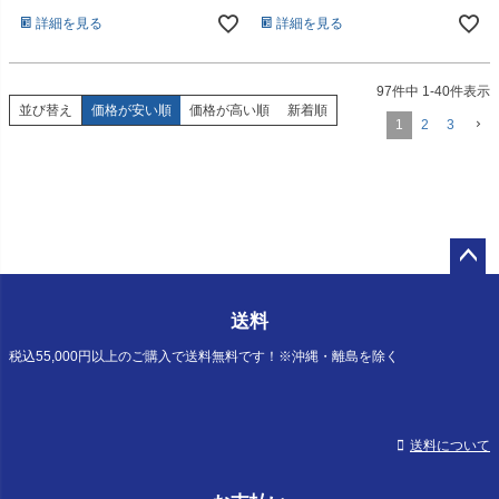
詳細を見る
詳細を見る
97
件中
1
-
40
件表示
並び替え
価格が安い順
価格が高い順
新着順
1
2
3
ペー
ジト
送料
ップ
へ
税込55,000円以上のご購入で送料無料です！※沖縄・離島を除く
送料について