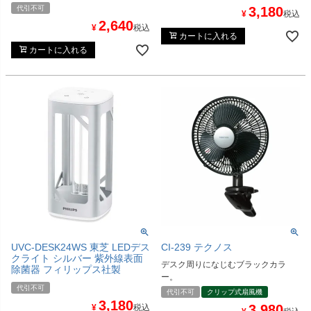
代引不可
3,180
¥
税込
2,640
¥
税込
カートに入れる
カートに入れる
UVC-DESK24WS 東芝 LEDデス
CI-239 テクノス
クライト シルバー 紫外線表面
デスク周りになじむブラックカラ
除菌器 フィリップス社製
ー。
代引不可
代引不可
クリップ式扇風機
3,180
3,980
¥
税込