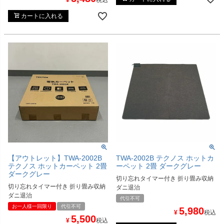
カートに入れる
【アウトレット】TWA-2002B
TWA-2002B テクノス ホットカ
テクノス ホットカーペット 2畳
ーペット 2畳 ダークグレー
ダークグレー
切り忘れタイマー付き 折り畳み収納
切り忘れタイマー付き 折り畳み収納
ダニ退治
ダニ退治
代引不可
お一人様一回限り
代引不可
5,980
¥
税込
5,500
¥
税込