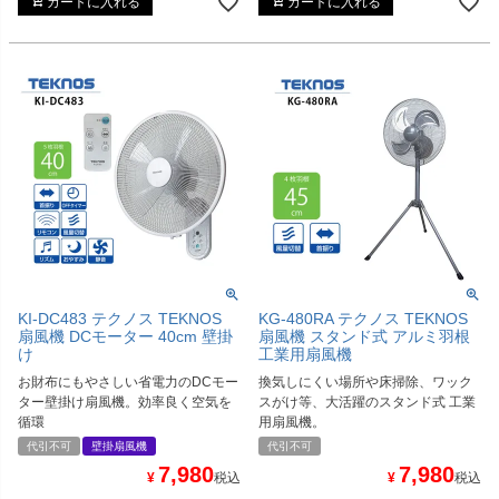
カートに入れる
カートに入れる
KI-DC483 テクノス TEKNOS
KG-480RA テクノス TEKNOS
扇風機 DCモーター 40cm 壁掛
扇風機 スタンド式 アルミ羽根
け
工業用扇風機
お財布にもやさしい省電力のDCモー
換気しにくい場所や床掃除、ワック
ター壁掛け扇風機。効率良く空気を
スがけ等、大活躍のスタンド式 工業
循環
用扇風機。
代引不可
壁掛扇風機
代引不可
7,980
7,980
¥
税込
¥
税込