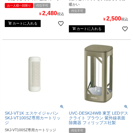
暖かい
お一人様一回限り
代引不可
代引不可
2,480
¥
税込
2,500
¥
税込
カートに入れる
カートに入れる
SKJ-VT1K エスケイジャパン
UVC-DESK24WB 東芝 LEDデス
SKJ-VT100SZ専用カートリッ
クライト ブラウン 紫外線表面
ジ
除菌器 フィリップス社製
SKJ-VT100SZ専用カートリッジ
代引不可