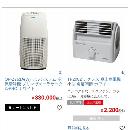
OP-Z751A(W) アルシステム 空
TI-2002 テクノス 卓上扇風機
気清浄機 プリマヴェーラサーク
小型 角度調節 ホワイト
ルPRO ホワイト
コンパクトなデスクファン。カラー
330,000
は3色、お部屋に合わせて。
¥
税込
代引不可
卓上扇風機
カートに入れる
2,280
¥
税込
在庫切れ
詳細を見る