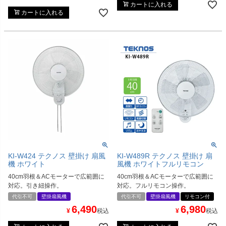
カートに入れる
カートに入れる
KI-W424 テクノス 壁掛け 扇風
KI-W489R テクノス 壁掛け 扇
機 ホワイト
風機 ホワイトフルリモコン
40cm羽根＆ACモーターで広範囲に
40cm羽根＆ACモーターで広範囲に
対応。引き紐操作。
対応。フルリモコン操作。
代引不可
壁掛扇風機
代引不可
壁掛扇風機
リモコン付
6,490
6,980
¥
税込
¥
税込