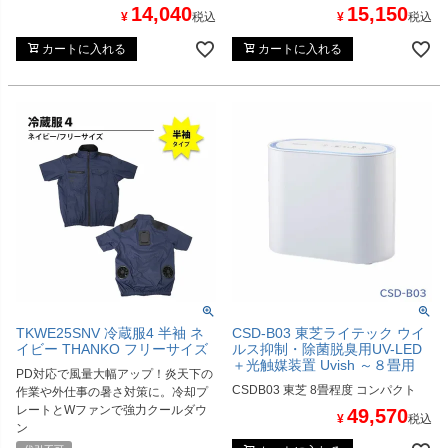
14,040
15,150
¥
税込
¥
税込
カートに入れる
カートに入れる
TKWE25SNV 冷蔵服4 半袖 ネ
CSD-B03 東芝ライテック ウイ
イビー THANKO フリーサイズ
ルス抑制・除菌脱臭用UV-LED
＋光触媒装置 Uvish ～８畳用
PD対応で風量大幅アップ！炎天下の
CSDB03 東芝 8畳程度 コンパクト
作業や外仕事の暑さ対策に。冷却プ
レートとWファンで強力クールダウ
49,570
¥
税込
ン