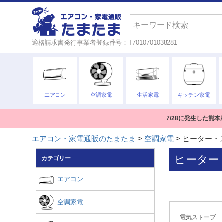
検索
適格請求書発行事業者登録番号：T7010701038281
エアコン
空調家電
生活家電
キッチン家電
7/28に発生した
エアコン・家電通販のたまたま
空調家電
ヒーター・
ヒーター
カテゴリー
エアコン
空調家電
電気ストーブ