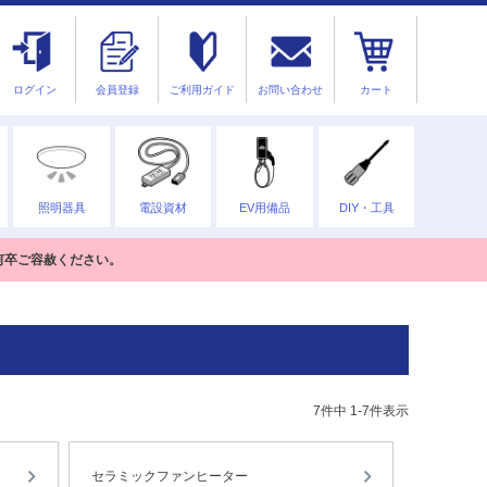
ログイン
会員登録
ご利用ガイド
お問い合わせ
カート
照明器具
電設資材
EV用備品
DIY・工具
何卒ご容赦ください。
7
件中
1
-
7
件表示
セラミックファンヒーター