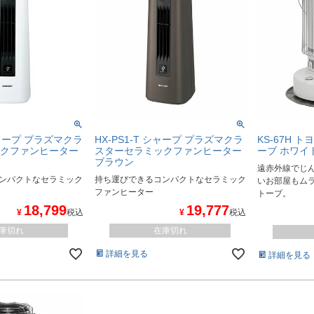
シャープ プラズマクラ
HX-PS1-T シャープ プラズマクラ
KS-67H 
クファンヒーター
スターセラミックファンヒーター
ーブ ホワイ
ブラウン
遠赤外線でじ
ンパクトなセラミック
持ち運びできるコンパクトなセラミック
いお部屋もム
ファンヒーター
トーブ。
18,799
19,777
¥
税込
¥
税込
庫切れ
在庫切れ
詳細を見る
詳細を見る