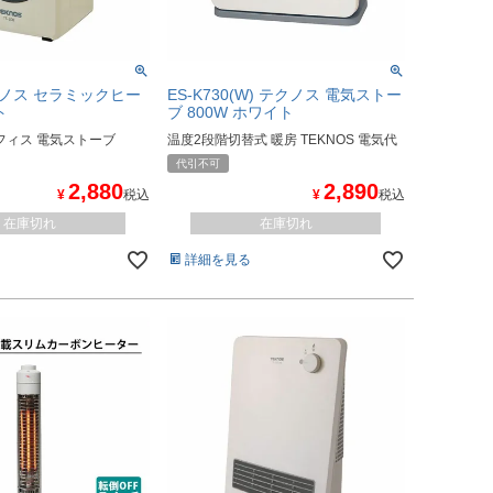
テクノス セラミックヒー
ES-K730(W) テクノス 電気ストー
ト
ブ 800W ホワイト
フィス 電気ストーブ
温度2段階切替式 暖房 TEKNOS 電気代
代引不可
2,880
2,890
¥
税込
¥
税込
在庫切れ
在庫切れ
詳細を見る