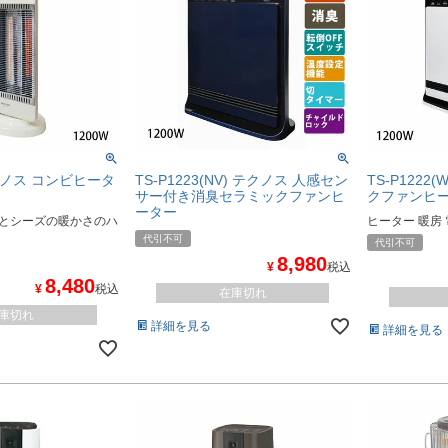
テクノス コンビヒータ
TS-P1223(NV) テクノス 人感セン
TS-P1222
サー付き消臭セラミックファンヒ
クファンヒー
ーター
とシーズの暖かさのハ
ヒーター 暖房
代引不可
代引不可
8,980
¥
税込
8,480
¥
税込
在庫切れ
庫切れ
詳細を見る
詳細を見る