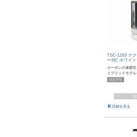
TSC-1203 
ー3灯 ホワイト
カーボンの速暖性
イブリッドモデル
代引不可
在
詳細を見る