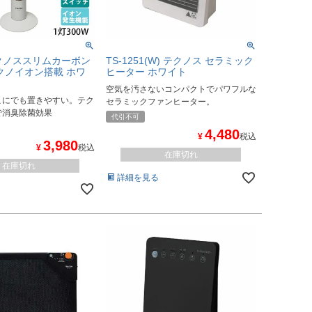
 テクノススリムカーボン
TS-1251(W) テクノス セラミック
クノイオン搭載 ホワ
ヒーター ホワイト
空気を汚さないコンパクトでパワフルな
こにでも置きやすい。テク
セラミックファンヒーター。
で消臭除菌効果
代引不可
4,480
¥
税込
3,980
¥
税込
在庫切れ
在庫切れ
詳細を見る