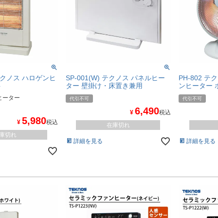
) テクノス ハロゲンヒ
SP-001(W) テクノス パネルヒー
PH-802 
ト
ター 壁掛け・床置き兼用
ンヒーター 
 ヒーター
代引不可
代引不可
6,490
¥
税込
5,980
¥
税込
在庫切れ
庫切れ
詳細を見る
詳細を見る