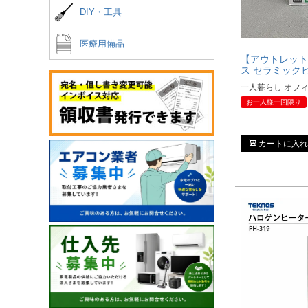
DIY・工具
医療用備品
【アウトレット】
ス セラミック
一人暮らし オフ
お一人様一回限り
カートに入れ