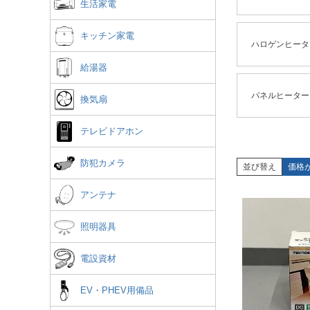
生活家電
キッチン家電
ハロゲンヒータ
給湯器
パネルヒーター
換気扇
テレビドアホン
防犯カメラ
並び替え
価格
アンテナ
照明器具
電設資材
EV・PHEV用備品