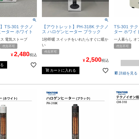
TS-301 テクノ
【アウトレット】PH-318K テクノ
TS-301 
ヒーター ホワイト
ス ハロゲンヒーター ブラック
ター ホワイ
ィス 電気ストーブ
1秒即暖 スイッチをいれたらすぐに暖か
一人暮らし オ
い
代引不可
代引不可
代引不可
2,480
¥
税込
2,500
¥
税込
る
カートに入れる
詳細を見る