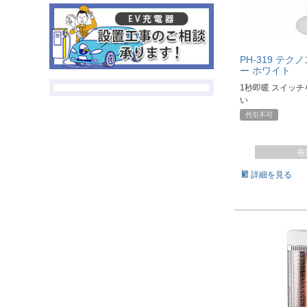
PH-319 テ
ー ホワイト
1秒即暖 スイッ
い
代引不可
在
詳細を見る