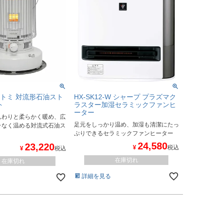
トヨトミ 対流形石油スト
HX-SK12-W シャープ プラズマク
ト
ラスター加湿セラミックファンヒ
ーター
んわりと柔らかく暖め、広
足元をしっかり温め、加湿も清潔にたっ
ラなく温める対流式石油ス
ぷりできるセラミックファンヒーター
24,580
23,220
¥
税込
¥
税込
在庫切れ
在庫切れ
詳細を見る