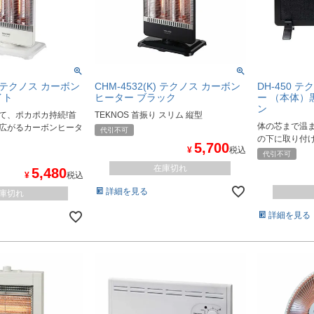
W) テクノス カーボン
CHM-4532(K) テクノス カーボン
DH-450 
イト
ヒーター ブラック
ー （本体）
ン
て、ポカポカ持続!首
TEKNOS 首振り スリム 縦型
体の芯まで温
広がるカーボンヒータ
代引不可
の下に取り付
5,700
¥
税込
代引不可
在庫切れ
5,480
¥
税込
詳細を見る
庫切れ
詳細を見る