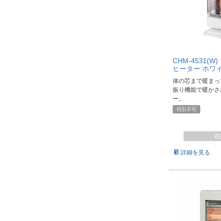
CHM-4531(
ヒーター ホワ
体の芯まで暖まっ
振り機能で暖かさ
ー。
代引不可
在
詳細を見る