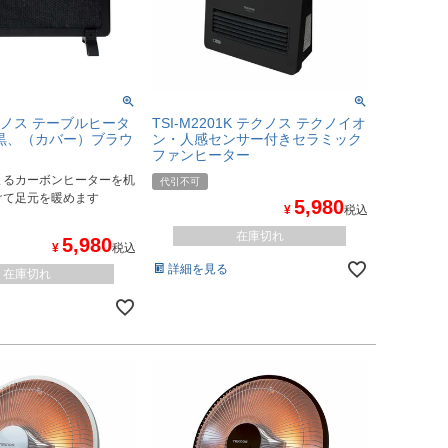
テクノス テーブルヒータ
TSI-M2201K テクノス テクノイオ
黒、（カバー）ブラウ
ン・人感センサー付きセラミック
ファンヒーター
まるカーボンヒーターを机
代引不可
けて足元を暖めます
5,980
¥
税込
在庫切れ
5,980
¥
税込
詳細を見る
在庫切れ