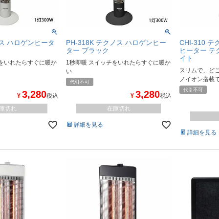
クノス ハロゲンヒータ
PH-318K テクノス ハロゲンヒー
CHI-310
ター ブラック
ヒーター テ
イト
チをいれたらすぐに暖か
1秒即暖 スイッチをいれたらすぐに暖か
スリムで、ど
い
ノイオン搭載
代引不可
代引不可
3,280
3,280
¥
税込
¥
税込
庫切れ
在庫切れ
詳細を見る
詳細を見る