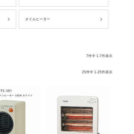
オイルヒーター
7
件中
1
-
7
件表示
25
件中
1
-
25
件表示