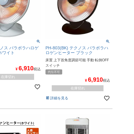
テクノス パラボラハロゲ
PH-803(BK) テクノス パラボラハ
ホワイト
ロゲンヒーター ブラック
床置 上下首角度調節可能 手動 転倒OFF
スイッチ
6,910
¥
税込
代引不可
在庫切れ
6,910
¥
税込
在庫切れ
詳細を見る